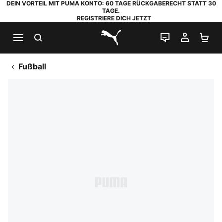
DEIN VORTEIL MIT PUMA KONTO: 60 TAGE RÜCKGABERECHT STATT 30
TAGE.
REGISTRIERE DICH JETZT
SUCHEN
LIVE-CHAT
MEIN K
WA
PUMA.com
Fußball