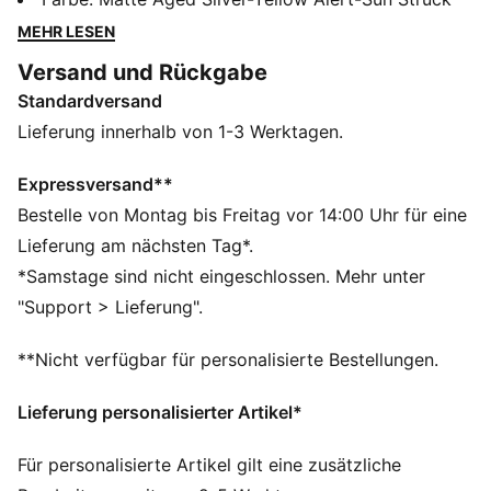
SPEEDSYSTEM Außensohle basiert auf den
MEHR LESEN
technischen Erkenntnissen aus 23 Jahren PUMA
Versand und Rückgabe
Motorsport und bringt dich schneller vom Anstoß zum
Standardversand
Tor, als du sagen kannst: Licht aus. FastTrax Stollen in
Kombination mit konischen, austauschbaren Stollen
Lieferung innerhalb von 1-3 Werktagen.
sorgen für optimale Traktion auf verschiedenen
weichen Böden.
Expressversand**
FEATURES + VORTEILE
Bestelle von Montag bis Freitag vor 14:00 Uhr für eine
Das Obermaterial besteht zu mindestens 50 % aus
Lieferung am nächsten Tag*.
recycelten Materialien
*Samstage sind nicht eingeschlossen. Mehr unter
BESCHLEUNIGUNG: Das SPEEDSYSTEM
"Support > Lieferung".
Außensohlendesign von PUMA kombiniert ein
leistungsstarkes Fasermaterial mit einer Fersenkappe
**Nicht verfügbar für personalisierte Bestellungen.
außen und einem revolutionären Stollensystem für
maximale Energierückgabe und höhere
Lieferung personalisierter Artikel*
Beschleunigung.
TRAKTION: Eine Kombination aus FastTrax Stollen und
Für personalisierte Artikel gilt eine zusätzliche
konischen, austauschbaren Stollen für optimale