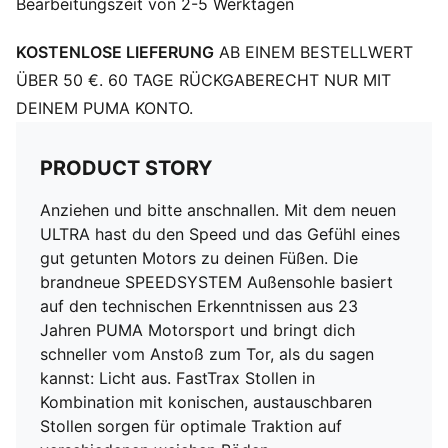
Bearbeitungszeit von 2-5 Werktagen
Traktion beim Beschleunigen, Stoppen und
Richtungswechseln auf verschiedenen weichen Böden
KOSTENLOSE LIEFERUNG
AB EINEM BESTELLWERT
STABILITÄT: Der PWRTAPE SQD Stützrahmen
stabilisiert den Fuß im Schuh, ohne die Agilität und
ÜBER 50 €. 60 TAGE RÜCKGABERECHT NUR MIT
Bewegungsfreiheit einzuschränken
DEINEM PUMA KONTO.
DETAILS
PWRTAPE SQD Stützrahmen stabilisiert den Fuß, ohne
PRODUCT STORY
die Beweglichkeit zu beeinträchtigen
TRAKTION mit FastTrax Stollen und konischen,
Anziehen und bitte anschnallen. Mit dem neuen
austauschbaren Stollen für optimalen Grip auf
ULTRA hast du den Speed und das Gefühl eines
verschiedenen weichen Böden
gut getunten Motors zu deinen Füßen. Die
SPEEDSYSTEM-Außensohle mit ACCELERATION
brandneue SPEEDSYSTEM Außensohle basiert
Technologie für blitzschnelle Geschwindigkeitsschübe
auf den technischen Erkenntnissen aus 23
Leichte, herausnehmbare Einlegesohle mit NanoGrip
Jahren PUMA Motorsport und bringt dich
Technologie und OrthoLite Fersendämpfung für
schneller vom Anstoß zum Tor, als du sagen
besseren Halt
kannst: Licht aus. FastTrax Stollen in
GripControl Pro Beschichtung für präzise Ballkontrolle
Kombination mit konischen, austauschbaren
Normale bis schmale Passform
Stollen sorgen für optimale Traktion auf
MxSG: Mixed/Soft Ground-Laufsohle (geeignet für