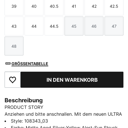
39
40
40.5
41
42
42.5
Größe
Größe
Größe
Größe
Größe
Größe
43
44
44.5
45
46
47
Größe
Größe
Größe
Größe
Größe
Größe
48
Größe
GRÖSSENTABELLE
IN DEN WARENKORB
Zu Favoriten hinzufügen
Beschreibung
PRODUCT STORY
Anziehen und bitte anschnallen. Mit dem neuen ULTRA
hast du den Speed und das Gefühl eines gut getunten
Style
:
108343_03
Motors zu deinen Füßen. Die brandneue
Farbe
:
Matte Aged Silver-Yellow Alert-Sun Struck