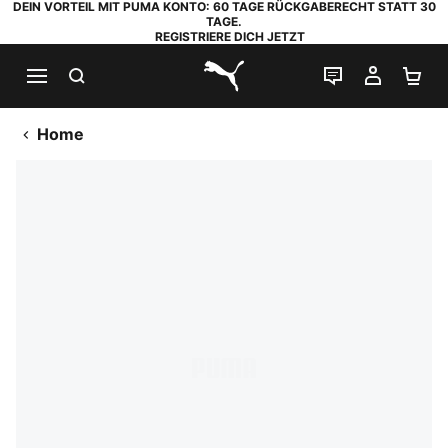
DEIN VORTEIL MIT PUMA KONTO: 60 TAGE RÜCKGABERECHT STATT 30
TAGE.
REGISTRIERE DICH JETZT
SUCHEN
LIVE-CHAT
MEIN K
WA
PUMA.com
Home