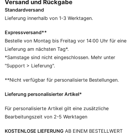
Versand und Rückgabe
Tragekomfort. Fühl die Energie – jedes Workout zählt.
Standardversand
FEATURES + VORTEILE
Aus 100 % recyceltem Material, Besatz und Deko sind
Lieferung innerhalb von 1-3 Werktagen.
ausgenommen
dryCELL: Performance-Technologie, die Feuchtigkeit
Expressversand**
vom Körper ableitet und dafür sorgt, dass du beim
Bestelle von Montag bis Freitag vor 14:00 Uhr für eine
Training schweißfrei bleibst
Lieferung am nächsten Tag*.
DETAILS
*Samstage sind nicht eingeschlossen. Mehr unter
Regular Fit
"Support > Lieferung".
160 g/m², Single-Jersey-Gewebe
Reguläre Länge
**Nicht verfügbar für personalisierte Bestellungen.
Rundhalsausschnitt
PUMA Branding-Details
Lieferung personalisierter Artikel*
100% Polyester
Für personalisierte Artikel gilt eine zusätzliche
Bearbeitungszeit von 2-5 Werktagen
KOSTENLOSE LIEFERUNG
AB EINEM BESTELLWERT