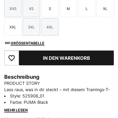
XXS
XS
S
M
L
XL
Größe
Größe
Größe
Größe
Größe
Größe
XXL
3XL
4XL
Größe
Größe
Größe
GRÖSSENTABELLE
IN DEN WARENKORB
Zu Favoriten hinzufügen
Beschreibung
PRODUCT STORY
Lass raus, was in dir steckt – mit diesem Trainings-T-
Shirt. Der ergonomische Schnitt sorgt für
Style
:
525908_01
Bewegungsfreiheit und das leichte Material für eine
Farbe
:
PUMA Black
maximale Performance. Unterdessen gewährleistet die
MEHR LESEN
dryCELL Technologie von PUMA trockenen