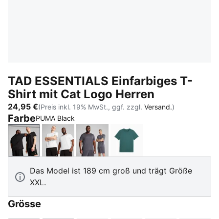
TAD ESSENTIALS Einfarbiges T-
Shirt mit Cat Logo Herren
24,95 €
(Preis inkl. 19% MwSt., ggf. zzgl.
Versand.
)
Farbe
PUMA Black
PUMA Black
PUMA White
Galactic Gray
Herb Garden
Das Model ist 189 cm groß und trägt Größe
XXL.
Grösse