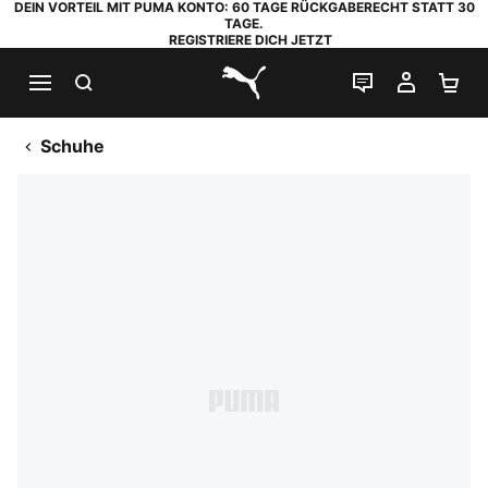
DEIN VORTEIL MIT PUMA KONTO: 60 TAGE RÜCKGABERECHT STATT 30
TAGE.
REGISTRIERE DICH JETZT
SUCHEN
LIVE-CHAT
MEIN K
WA
PUMA.com
Schuhe