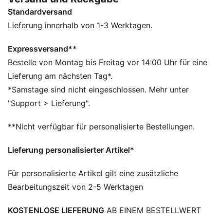
DETAILS
Standardversand
Entworfen für: Lifestyle by PUMA
Breite: Regulär
Lieferung innerhalb von 1-3 Werktagen.
Verschluss: Schnalle
Absatzart: Flach
Expressversand**
Charakteristische PUMA Branding-Details
Bestelle von Montag bis Freitag vor 14:00 Uhr für eine
Obermaterial in Metallic
Lieferung am nächsten Tag*.
*Samstage sind nicht eingeschlossen. Mehr unter
"Support > Lieferung".
**Nicht verfügbar für personalisierte Bestellungen.
Lieferung personalisierter Artikel*
Für personalisierte Artikel gilt eine zusätzliche
Bearbeitungszeit von 2-5 Werktagen
KOSTENLOSE LIEFERUNG
AB EINEM BESTELLWERT