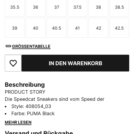
35.5
36
37
37.5
38
38.5
Größe
Größe
Größe
Größe
Größe
Größe
39
40
40.5
41
42
42.5
Größe
Größe
Größe
Größe
Größe
Größe
GRÖSSENTABELLE
IN DEN WARENKORB
Zu Favoriten hinzufügen
Beschreibung
PRODUCT STORY
Die Speedcat Sneakers sind vom Speed der
Rennstrecke inspirierte Ikonen und bringen
Style
:
408054_03
unkonventionelle Individualität in jedes Outfit. Diese
Farbe
:
PUMA Black
Speedcat Ballet Sneakers aktualisieren das Original
MEHR LESEN
mit einem auffälligen Schnallendetail.
Versand und Rückgabe