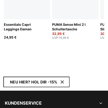
Essentials Capri
PUMA Sense Mini 2 l
FUT
Leggings Damen
Schultertasche
Slim
32,95 €
30,9
24,95 €
UVP
:
74,95 €
UVP
:
NEU HIER? HOL DIR -15%
KUNDENSERVICE