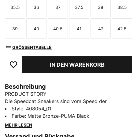
35.5
36
37
37.5
38
38.5
Größe
Größe
Größe
Größe
Größe
Größe
39
40
40.5
41
42
42.5
Größe
Größe
Größe
Größe
Größe
Größe
GRÖSSENTABELLE
IN DEN WARENKORB
Zu Favoriten hinzufügen
Beschreibung
PRODUCT STORY
Die Speedcat Sneakers sind vom Speed der
Rennstrecke inspirierte Ikonen und bringen
Style
:
408054_01
unkonventionelle Individualität in jedes Outfit. Diese
Farbe
:
Matte Bronze-PUMA Black
Speedcat Ballet Sneakers aktualisieren das Original
MEHR LESEN
mit einem auffälligen Schnallendetail.
Versand und Rückgabe