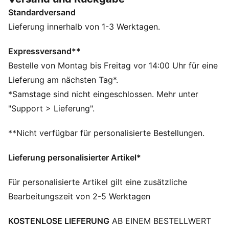
DETAILS
Standardversand
Entworfen für: Lifestyle by PUMA
Breite: Regulär
Lieferung innerhalb von 1-3 Werktagen.
Verschluss: Schnalle
Absatzart: Flach
Expressversand**
Charakteristische PUMA Branding-Details
Bestelle von Montag bis Freitag vor 14:00 Uhr für eine
Obermaterial in Metallic
Lieferung am nächsten Tag*.
*Samstage sind nicht eingeschlossen. Mehr unter
"Support > Lieferung".
**Nicht verfügbar für personalisierte Bestellungen.
Lieferung personalisierter Artikel*
Für personalisierte Artikel gilt eine zusätzliche
Bearbeitungszeit von 2-5 Werktagen
KOSTENLOSE LIEFERUNG
AB EINEM BESTELLWERT