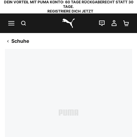
DEIN VORTEIL MIT PUMA KONTO: 60 TAGE RÜCKGABERECHT STATT 30
TAGE.
REGISTRIERE DICH JETZT
SUCHEN
LIVE-CHAT
MEIN K
WA
PUMA.com
Schuhe