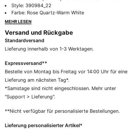
besser denn je – mit seiner klassischen Silhouette,
Style
:
390984_22
langen, klaren Linien und verbesserten gepolsterten
Farbe
:
Rose Quartz-Warm White
Schuhkragen sowie Innensohlen.
MEHR LESEN
FEATURES + VORTEILE
Versand und Rückgabe
LWG: Das für dieses Produkt verwendete Leder wurde
Standardversand
umweltbewusst hergestellt und gemäß dem Protokoll
der Leather Working Group geprüft und zertifiziert
Lieferung innerhalb von 1-3 Werktagen.
SOFTFOAM+: Komfort-Innensohle zum Reinschlüpfen,
die dank der extradicken Ferse für eine weiche
Expressversand**
Dämpfung sorgt
Bestelle von Montag bis Freitag vor 14:00 Uhr für eine
DETAILS
Lieferung am nächsten Tag*.
Obermaterial aus Veloursleder
*Samstage sind nicht eingeschlossen. Mehr unter
Neues Ösenleisten-Design
"Support > Lieferung".
Vollständig vernähter und gepolsterter Schuhkragen
Schnürung für Passgenauigkeit
**Nicht verfügbar für personalisierte Bestellungen.
PUMA No. 1 Logo auf der Schuhzunge
PUMA No. 2 Logo auf dem Quartier
Lieferung personalisierter Artikel*
PUMA Formstrip an der Innen- und Außenseite