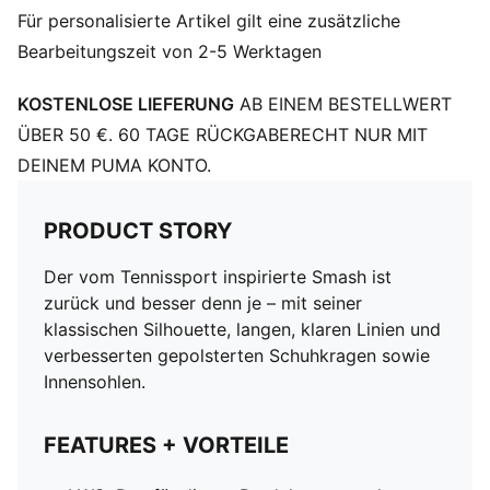
PUMA Cat Logo an der Ferse
Für personalisierte Artikel gilt eine zusätzliche
Futter: Textil; Laufsohle: Gummi; Obermaterial: Leder;
Bearbeitungszeit von 2-5 Werktagen
Innensohle: Textil
KOSTENLOSE LIEFERUNG
AB EINEM BESTELLWERT
ÜBER 50 €. 60 TAGE RÜCKGABERECHT NUR MIT
DEINEM PUMA KONTO.
PRODUCT STORY
Der vom Tennissport inspirierte Smash ist
zurück und besser denn je – mit seiner
klassischen Silhouette, langen, klaren Linien und
verbesserten gepolsterten Schuhkragen sowie
Innensohlen.
FEATURES + VORTEILE