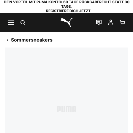
DEIN VORTEIL MIT PUMA KONTO: 60 TAGE RÜCKGABERECHT STATT 30
TAGE.
REGISTRIERE DICH JETZT
SUCHEN
LIVE-CHAT
MEIN K
WA
PUMA.com
Sommersneakers