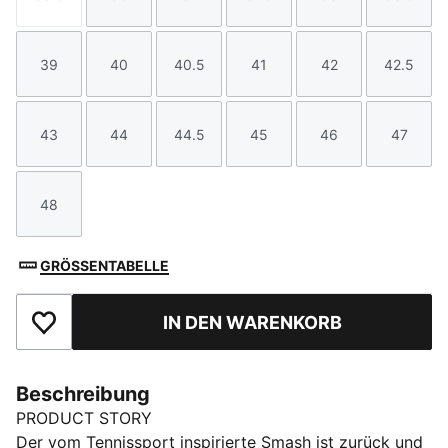
Größe
Größe
Größe
Größe
Größe
Größe
39
40
40.5
41
42
42.5
Größe
Größe
Größe
Größe
Größe
Größe
43
44
44.5
45
46
47
Größe
Größe
Größe
Größe
Größe
Größe
48
Größe
GRÖSSENTABELLE
IN DEN WARENKORB
Zu Favoriten hinzufügen
Beschreibung
PRODUCT STORY
Der vom Tennissport inspirierte Smash ist zurück und