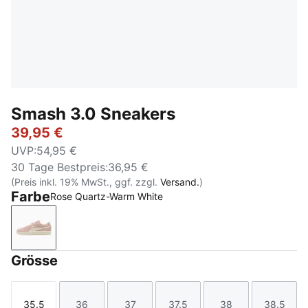
Smash 3.0 Sneakers
39,95 €
UVP
:
54,95 €
30 Tage Bestpreis
:
36,95 €
(Preis inkl. 19% MwSt., ggf. zzgl.
Versand.
)
Farbe
Rose Quartz-Warm White
Rose Quartz-Warm White
Grösse
35.5
36
37
37.5
38
38.5