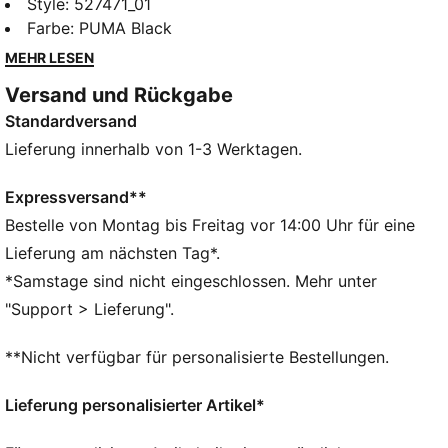
Fasern für eine körperbetonende Passform, die sich
Style
:
527471_01
deinen Bewegungen anpasst. Dank dryCELL bleibst
Farbe
:
PUMA Black
du in diesem nahtlosen T-Shirt immer cool, während
MEHR LESEN
die Cropped-Länge deinem Look eine Extraportion
Versand und Rückgabe
Style verpasst – perfekt für intensive Workouts oder
Standardversand
entspannte Tage.
FEATURES + VORTEILE
Lieferung innerhalb von 1-3 Werktagen.
dryCELL: Performance-Technologie, die Feuchtigkeit
vom Körper ableitet und dafür sorgt, dass du beim
Expressversand**
Training schweißfrei bleibst
Bestelle von Montag bis Freitag vor 14:00 Uhr für eine
LYCRA® ADAPTIV: Faser in einer innovativen,
Lieferung am nächsten Tag*.
nahtlosen Konstruktion für eine optimale Passform
*Samstage sind nicht eingeschlossen. Mehr unter
und Formbeständigkeit sorgt für eine passgenaue
"Support > Lieferung".
Kompression, die sich mit dir bewegt
Hergestellt aus mindestens 50 % recycelten
**Nicht verfügbar für personalisierte Bestellungen.
Materialien.
DETAILS
Lieferung personalisierter Artikel*
Passform: Eng
Hauptmaterial: Interlock