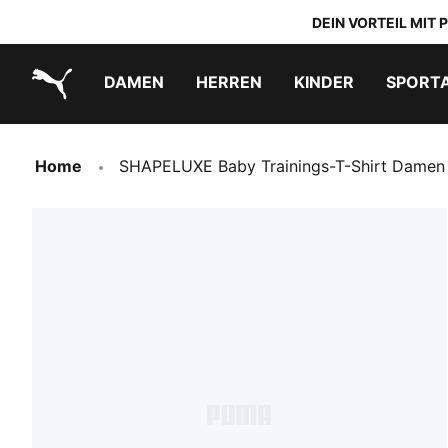
DEIN VORTEIL MIT
DAMEN
HERREN
KINDER
SPORT
PUMA.com
PUMA x TRANSFORMERS
PUMA x DORA THE EXPLORER
Schuhe zum Reinschlüpfen
Home
SHAPELUXE Baby Trainings-T-Shirt Damen