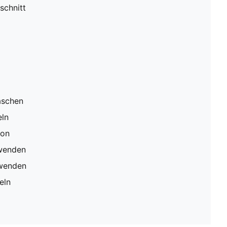
schnitt
aschen
eln
ion
rwenden
rwenden
eln