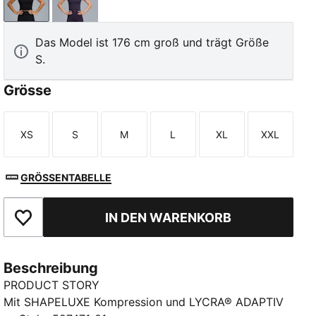
PUMA Black
Deep Plum
Das Model ist 176 cm groß und trägt Größe
S.
Grösse
XS
S
M
L
XL
XXL
Größe
Größe
Größe
Größe
Größe
Größe
GRÖSSENTABELLE
IN DEN WARENKORB
Zu Favoriten hinzufügen
Beschreibung
PRODUCT STORY
Mit SHAPELUXE Kompression und LYCRA® ADAPTIV