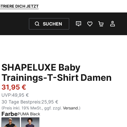
TRIERE DICH JETZT
SUCHEN
LIVE-CHAT
FAVORITEN 0
WARENKO
MEI
SHAPELUXE Baby
Trainings-T-Shirt Damen
31,95 €
UVP
:
49,95 €
30 Tage Bestpreis
:
25,95 €
(Preis inkl. 19% MwSt., ggf. zzgl.
Versand.
)
Farbe
PUMA Black