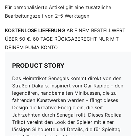
Ausschnitt: Rundhalsausschnitt
Für personalisierte Artikel gilt eine zusätzliche
Kurze Ärmel
Bearbeitungszeit von 2-5 Werktagen
Team und PUMA Branding-Details
Mesh-Einsätze für Luftzirkulation
KOSTENLOSE LIEFERUNG
AB EINEM BESTELLWERT
ÜBER 50 €. 60 TAGE RÜCKGABERECHT NUR MIT
DEINEM PUMA KONTO.
PRODUCT STORY
Das Heimtrikot Senegals kommt direkt von den
Straßen Dakars. Inspiriert vom Car Rapide – den
legendären, handbemalten Minibussen, die zu
fahrenden Kunstwerken werden – fängt dieses
Design die kreative Energie ein, die seit
Jahrzehnten durch Senegal rollt. Dieses Replica
Trikot vereint den Look der Spieler mit einer
lässigen Silhouette und Details, die für Spieltag