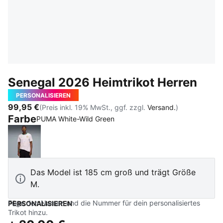
Senegal 2026 Heimtrikot Herren
PERSONALISIEREN
99,95 €
(Preis inkl. 19% MwSt., ggf. zzgl.
Versand.
)
Farbe
PUMA White-Wild Green
PUMA White-Wild Green
Das Model ist 185 cm groß und trägt Größe
M.
Füge den Namen und die Nummer für dein personalisiertes
PERSONALISIEREN
Trikot hinzu.