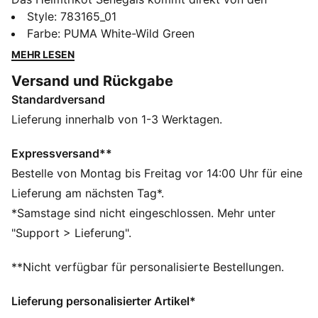
Straßen Dakars. Inspiriert vom Car Rapide – den
Style
:
783165_01
legendären, handbemalten Minibussen, die zu
Farbe
:
PUMA White-Wild Green
fahrenden Kunstwerken werden – fängt dieses Design
MEHR LESEN
die kreative Energie ein, die seit Jahrzehnten durch
Versand und Rückgabe
Senegal rollt. Dieses Replica Trikot vereint den Look
Standardversand
der Spieler mit einer lässigen Silhouette und Details,
die für Spieltag und Alltag perfekt funktionieren.
Lieferung innerhalb von 1-3 Werktagen.
FEATURES + VORTEILE
FEUCHTIGKEITSREGULIERUNG: Technische dryCELL
Expressversand**
Gewebe leiten Feuchtigkeit von der Haut ab – für ein
Bestelle von Montag bis Freitag vor 14:00 Uhr für eine
trockenes und komfortables Tragegefühl
Lieferung am nächsten Tag*.
Als Teil des RE:FIBRE-Programms ist dieses
*Samstage sind nicht eingeschlossen. Mehr unter
Kleidungsstück zu mindestens 95 % aus
"Support > Lieferung".
Recyclingmaterial von Textilabfällen und anderen
gebrauchten Materialien hergestellt.
**Nicht verfügbar für personalisierte Bestellungen.
DETAILS
Passform: Regulär
Lieferung personalisierter Artikel*
Hauptmaterial: Doubleface-Jacquard