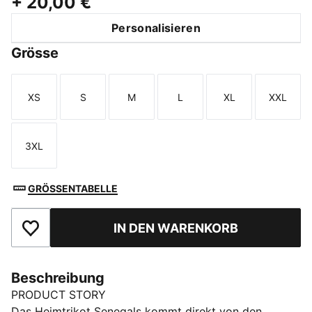
+
20,00 €
Personalisieren
Grösse
XS
S
M
L
XL
XXL
Größe
Größe
Größe
Größe
Größe
Größe
3XL
Größe
GRÖSSENTABELLE
IN DEN WARENKORB
Zu Favoriten hinzufügen
Beschreibung
PRODUCT STORY
Das Heimtrikot Senegals kommt direkt von den