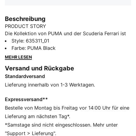
Beschreibung
PRODUCT STORY
Die Kollektion von PUMA und der Scuderia Ferrari ist
eine Hommage an den Motorsport und das legendäre
Style
:
635311_01
Rennsport-Erbe von Ferrari. Diese Kollektion aus
Farbe
:
PUMA Black
Schuhen, Kleidung und Accessoires vereint Style,
MEHR LESEN
Komfort und Performance mit den ikonischen Farben
Versand und Rückgabe
und Details der Scuderia Ferrari – so trägst du den
Standardversand
Ferrari-Spirit überall bei dir. Dieses T-Shirt zeigt das
Erbe der Scuderia mit einem auffälligen Print auf der
Lieferung innerhalb von 1-3 Werktagen.
Brust und einem Wappenlogo auf dem Ärmel.
FEATURES + VORTEILE
Expressversand**
Hergestellt aus mindestens 20 % recycelter
Bestelle von Montag bis Freitag vor 14:00 Uhr für eine
Baumwolle.
Lieferung am nächsten Tag*.
DETAILS
*Samstage sind nicht eingeschlossen. Mehr unter
Passform: Regulär
"Support > Lieferung".
Hauptmaterial: Single Jersey