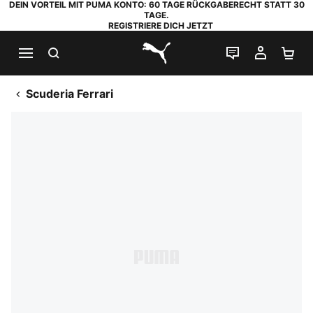
DEIN VORTEIL MIT PUMA KONTO: 60 TAGE RÜCKGABERECHT STATT 30
TAGE.
REGISTRIERE DICH JETZT
SUCHEN
LIVE-CHAT
MEIN K
WA
PUMA.com
Scuderia Ferrari