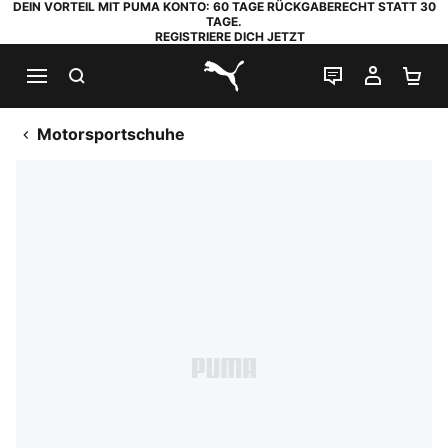
DEIN VORTEIL MIT PUMA KONTO: 60 TAGE RÜCKGABERECHT STATT 30
TAGE.
REGISTRIERE DICH JETZT
SUCHEN
LIVE-CHAT
MEIN K
WA
PUMA.com
Motorsportschuhe