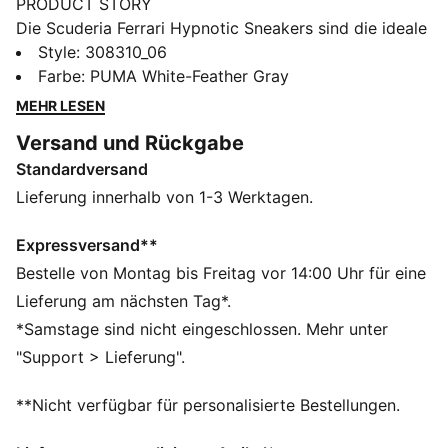
PRODUCT STORY
Die Scuderia Ferrari Hypnotic Sneakers sind die ideale
Wahl für alle, die Style und Komfort wollen. Die
Style
:
308310_06
SOFTRIDE Foam Technologie sorgt den ganzen Tag
Farbe
:
PUMA White-Feather Gray
für maximalen Komfort, wenn du Besorgungen machst
MEHR LESEN
oder mit Freunden ausgehst. Die kultigen Farben der
Versand und Rückgabe
Scuderia Ferrari machen deinen Look komplett.
Standardversand
FEATURES + VORTEILE
Das Obermaterial der Schuhe besteht zu mindestens
Lieferung innerhalb von 1-3 Werktagen.
20 % aus recycelten Materialien
SOFTRIDE: Weicher Schaumstoff für ganztägige
Expressversand**
Dämpfung und Komfort
Bestelle von Montag bis Freitag vor 14:00 Uhr für eine
DETAILS
Lieferung am nächsten Tag*.
Regular Fit
*Samstage sind nicht eingeschlossen. Mehr unter
Synthetisches Obermaterial
"Support > Lieferung".
Overlays aus Synthetik und Leder
Mit Schnürung
**Nicht verfügbar für personalisierte Bestellungen.
Gummilaufsohle
PUMA und Scuderia Ferrari Branding-Details