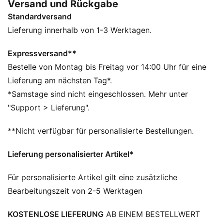
Versand und Rückgabe
FEATURES + VORTEILE
Standardversand
Hergestellt aus mindestens 50 % recycelten
Materialien.
Lieferung innerhalb von 1-3 Werktagen.
DETAILS
Passform: Regulär
Expressversand**
Hauptmaterial: Piqué
Bestelle von Montag bis Freitag vor 14:00 Uhr für eine
Ausschnitt: Rundhalsausschnitt
Lieferung am nächsten Tag*.
Ärmellos
*Samstage sind nicht eingeschlossen. Mehr unter
Länge: Regulär
"Support > Lieferung".
**Nicht verfügbar für personalisierte Bestellungen.
Lieferung personalisierter Artikel*
Für personalisierte Artikel gilt eine zusätzliche
Bearbeitungszeit von 2-5 Werktagen
KOSTENLOSE LIEFERUNG
AB EINEM BESTELLWERT