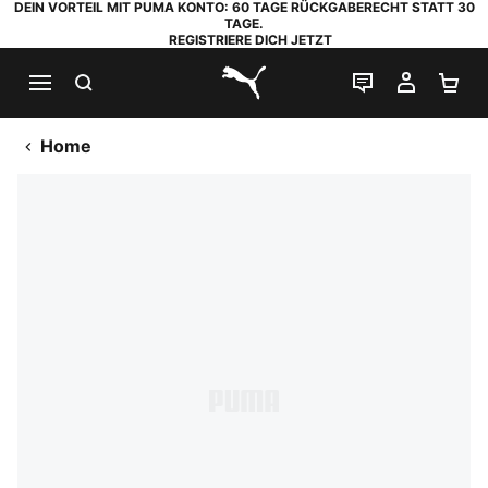
DEIN VORTEIL MIT PUMA KONTO: 60 TAGE RÜCKGABERECHT STATT 30
TAGE.
REGISTRIERE DICH JETZT
SUCHEN
LIVE-CHAT
MEIN K
WA
PUMA.com
Home