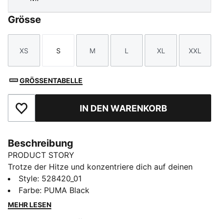
Grösse
XS
S
M
L
XL
XXL
Größe
Größe
Größe
Größe
Größe
Größe
GRÖSSENTABELLE
IN DEN WARENKORB
Zu Favoriten hinzufügen
Beschreibung
PRODUCT STORY
Trotze der Hitze und konzentriere dich auf deinen
Lauf. Dieses Laufshirt besteht aus einem technischen
Style
:
528420_01
Material, das sofort für ein erfrischend kühles Gefühl
Farbe
:
PUMA Black
sorgt. Leicht, atmungsaktiv und stylish – dieses
MEHR LESEN
Oberteil begleitet dich bei jedem Lauf, jeden Tag.