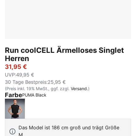
Run coolCELL Ärmelloses Singlet
Herren
31,95 €
UVP
:
49,95 €
30 Tage Bestpreis
:
25,95 €
(Preis inkl. 19% MwSt., ggf. zzgl.
Versand.
)
Farbe
PUMA Black
PUMA Black
Das Model ist 186 cm groß und trägt Größe
M.