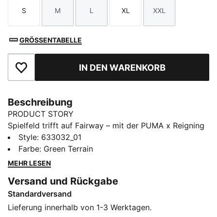
S
M
L
XL
XXL
Größe
Größe
Größe
Größe
Größe
GRÖSSENTABELLE
IN DEN WARENKORB
Zu Favoriten hinzufügen
Beschreibung
PRODUCT STORY
Spielfeld trifft auf Fairway – mit der PUMA x Reigning
Champ Collaboration. Mit der reichen Fußballtradition
Style
:
633032_01
von PUMA und den tiefen Wurzeln von Reigning
Farbe
:
Green Terrain
Champs in der Sportkultur verbindet diese Kollektion
MEHR LESEN
Fußball und Golfsport, definiert sportliche Grenzen
Versand und Rückgabe
neu und fordert Konventionen heraus.
Standardversand
FEATURES + VORTEILE
CLOUDSPUN: Speziell angefertigte Synthetik-
Lieferung innerhalb von 1-3 Werktagen.