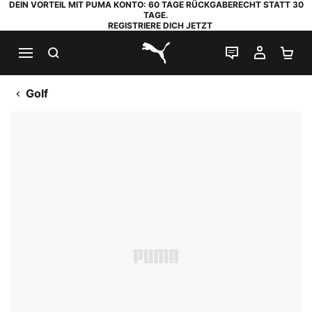
DEIN VORTEIL MIT PUMA KONTO: 60 TAGE RÜCKGABERECHT STATT 30
TAGE.
REGISTRIERE DICH JETZT
SUCHEN
LIVE-CHAT
MEIN K
WA
PUMA.com
Golf