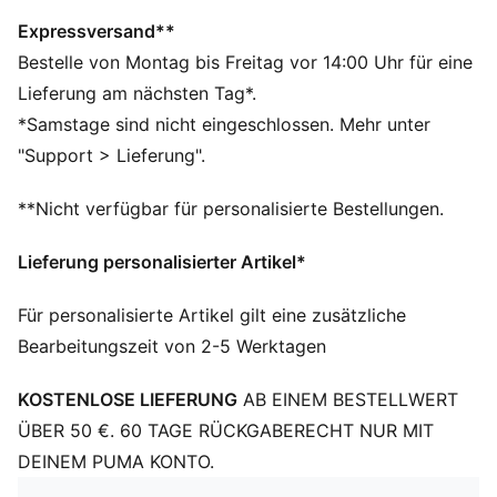
Elasthan-Mischung für Performance – dieser Stoff
erfüllt die höchsten Leistungsstandards und fühlt sich
Expressversand**
dennoch wie ultraweiche Baumwolle an
Bestelle von Montag bis Freitag vor 14:00 Uhr für eine
Hergestellt aus mindestens 50 % recycelten
Lieferung am nächsten Tag*.
Materialien
*Samstage sind nicht eingeschlossen. Mehr unter
DETAILS
"Support > Lieferung".
Passform: Performance Fit
Hauptmaterial: Dobby
**Nicht verfügbar für personalisierte Bestellungen.
Gewebtes Stretchmaterial
Gerades Bein
Lieferung personalisierter Artikel*
Länge: Regulär
Bundhöhe: Mittel
Für personalisierte Artikel gilt eine zusätzliche
Taschen: Reißverschlusstaschen
Bearbeitungszeit von 2-5 Werktagen
Seitliche Paspeldetails an den Beinen
KOSTENLOSE LIEFERUNG
AB EINEM BESTELLWERT
ÜBER 50 €. 60 TAGE RÜCKGABERECHT NUR MIT
DEINEM PUMA KONTO.