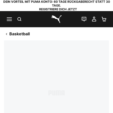
DEIN VORTEIL MIT PUMA KONTO: 60 TAGE RÜCKGABERECHT STATT 30
TAGE.
REGISTRIERE DICH JETZT
SUCHEN
LIVE-CHAT
MEIN K
WA
PUMA.com
Basketball