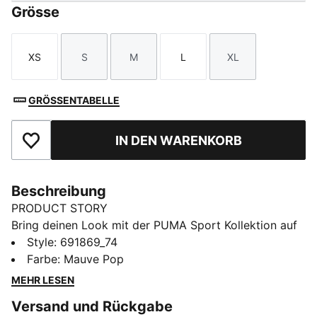
Grösse
XS
S
M
L
XL
Größe
Größe
Größe
Größe
Größe
GRÖSSENTABELLE
IN DEN WARENKORB
Zu Favoriten hinzufügen
Beschreibung
PRODUCT STORY
Bring deinen Look mit der PUMA Sport Kollektion auf
ein neues Level. Diese lässigen Basics bieten den
Style
:
691869_74
perfekten Mix aus Sportkultur und Streetstyle.
Farbe
:
Mauve Pop
Hoodies, Tees, Shorts und Sweats bekommen mit
MEHR LESEN
coolen Paspel- und Colour-Blocking-Details ein
Versand und Rückgabe
stylishes Update.