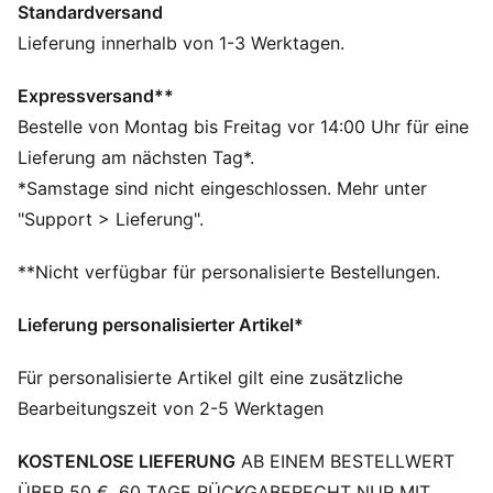
Standardversand
FEATURES + VORTEILE
FEUCHTIGKEITSREGULIERUNG: Technische dryCELL
Lieferung innerhalb von 1-3 Werktagen.
Gewebe leiten Feuchtigkeit von der Haut ab – für ein
trockenes und komfortables Tragegefühl
Expressversand**
Hergestellt aus mindestens 90 % recycelten
Bestelle von Montag bis Freitag vor 14:00 Uhr für eine
Materialien.
Lieferung am nächsten Tag*.
DETAILS
*Samstage sind nicht eingeschlossen. Mehr unter
Passform: Relaxed
"Support > Lieferung".
Hauptmaterial: Piqué
Ausschnitt: Rundhalsausschnitt
**Nicht verfügbar für personalisierte Bestellungen.
Kurze Ärmel
Länge: Endet oberhalb des Knies
Lieferung personalisierter Artikel*
Für personalisierte Artikel gilt eine zusätzliche
Bearbeitungszeit von 2-5 Werktagen
KOSTENLOSE LIEFERUNG
AB EINEM BESTELLWERT
ÜBER 50 €. 60 TAGE RÜCKGABERECHT NUR MIT