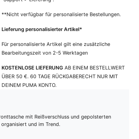
Komfortables, gepolstertes Rückenteil
PUMA Branding-Details
**Nicht verfügbar für personalisierte Bestellungen.
Fassungsvermögen: 22 l
Abmessungen: H 44 cm x B 30 cm x T 14 cm
Lieferung personalisierter Artikel*
Für personalisierte Artikel gilt eine zusätzliche
Bearbeitungszeit von 2-5 Werktagen
KOSTENLOSE LIEFERUNG
AB EINEM BESTELLWERT
ÜBER 50 €. 60 TAGE RÜCKGABERECHT NUR MIT
DEINEM PUMA KONTO.
ronttasche mit Reißverschluss und gepolsterten
 organisiert und im Trend.