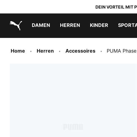
DEIN VORTEIL MIT
DAMEN
HERREN
KINDER
SPORT
PUMA.com
PUMA x TRANSFORMERS
PUMA x DORA THE EXPLORER
Schuhe zum Reinschlüpfen
Home
Herren
Accessoires
PUMA Phase 