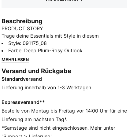
Beschreibung
PRODUCT STORY
Trage deine Essentials mit Style in diesem
dynamischen Rucksack. Mit einem geräumigen
Style
:
091175_08
Hauptfach, einer Fronttasche mit Reißverschluss und
Farbe
:
Deep Plum-Rosy Outlook
gepolsterten Riemen ist er perfekt für deine täglichen
MEHR LESEN
Abenteuer. Mit dem charakteristischen Design von
Versand und Rückgabe
PUMA bleibst du organisiert und im Trend.
Standardversand
FEATURES + VORTEILE
Hergestellt aus mindestens 90 % recycelten
Lieferung innerhalb von 1-3 Werktagen.
Materialien
DETAILS
Expressversand**
Hauptfach mit Zwei-Wege-Reißverschlussöffnung
Bestelle von Montag bis Freitag vor 14:00 Uhr für eine
Reißverschlusstasche vorne für mehr Stauraum
Lieferung am nächsten Tag*.
Eine seitliche Mesh-Tasche zur Aufbewahrung deiner
*Samstage sind nicht eingeschlossen. Mehr unter
Flasche
"Support > Lieferung".