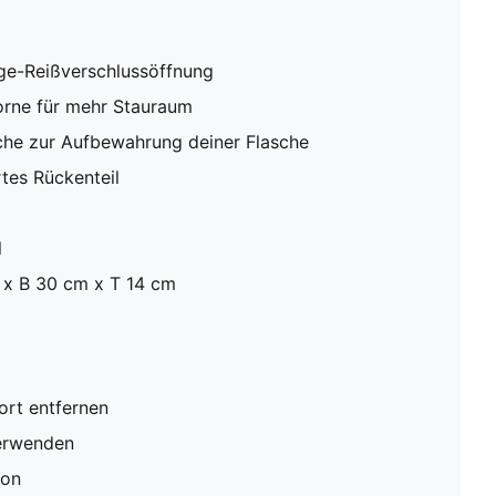
ge-Reißverschlussöffnung
orne für mehr Stauraum
sche zur Aufbewahrung deiner Flasche
tes Rückenteil
l
x B 30 cm x T 14 cm
rt entfernen
verwenden
ion