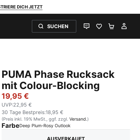
TRIERE DICH JETZT
SUCHEN
LIVE-CHAT
FAVORITEN 0
WARENKO
MEI
PUMA Phase Rucksack
mit Colour-Blocking
19,95 €
UVP
:
22,95 €
30 Tage Bestpreis
:
18,95 €
(Preis inkl. 19% MwSt., ggf. zzgl.
Versand.
)
Farbe
:
Ausverkauft
Deep Plum-Rosy Outlook
AUSVERKAUFT