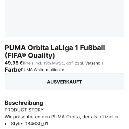
PUMA Orbita LaLiga 1 Fußball
(FIFA® Quality)
49,95 €
(Preis inkl. 19% MwSt., ggf. zzgl.
Versand.
)
Farbe
:
Ausverkauft
PUMA White-multicolor
AUSVERKAUFT
Beschreibung
PRODUCT STORY
Wir präsentieren den PUMA Orbita, der als offizieller
Spielball auch in den Top-Profiligen verwendet wird.
Style
:
084630_01