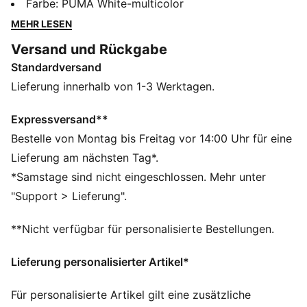
Mit überragendem Touch, Flugverhalten und Präzision
Farbe
:
PUMA White-multicolor
bringt er deine Spielweise aufs nächste Level.
MEHR LESEN
DETAILS
Versand und Rückgabe
THB-geformter Ball für ausgezeichnete
Standardversand
Formbeständigkeit, Haltbarkeit und reduzierte
Wasseraufnahme
Lieferung innerhalb von 1-3 Werktagen.
32-Panel-Design für perfekte Balance und einen
gleichmäßigen, geradlinigen Flug
Expressversand**
0,4 mm starkes, strukturiertes PU-Außenmaterial für
Bestelle von Montag bis Freitag vor 14:00 Uhr für eine
verbesserte Aerodynamik
Lieferung am nächsten Tag*.
3 mm TPE-Schaumstoffschicht für verbesserten
*Samstage sind nicht eingeschlossen. Mehr unter
Rückprall und erhöhte Leistung
"Support > Lieferung".
Gummiblase + PAL-(Puma Air Lock)-Ventil:
Hervorragende Luftrückhaltung und Rebound
**Nicht verfügbar für personalisierte Bestellungen.
FIFA® Quality: Garantiert ein hervorragendes
Leistungsniveau
Lieferung personalisierter Artikel*
Für personalisierte Artikel gilt eine zusätzliche