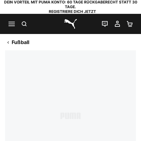
DEIN VORTEIL MIT PUMA KONTO: 60 TAGE RÜCKGABERECHT STATT 30
TAGE.
REGISTRIERE DICH JETZT
SUCHEN
LIVE-CHAT
MEIN K
WA
PUMA.com
Fußball