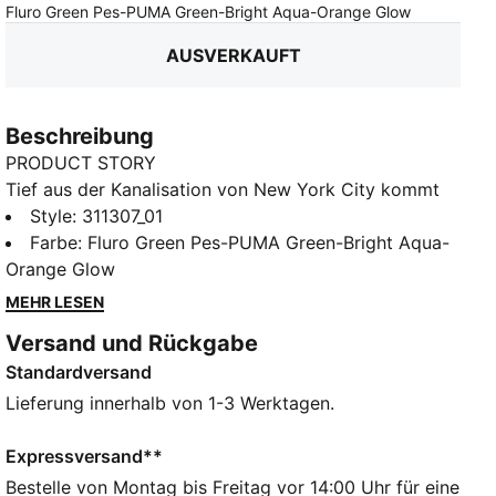
:
Ausverkau
Fluro Green Pes-PUMA Green-Bright Aqua-Orange Glow
AUSVERKAUFT
Beschreibung
PRODUCT STORY
Tief aus der Kanalisation von New York City kommt
unser aller Lieblingsteam, das Pizza liebt, Skateboard
Style
:
311307_01
fährt und Verbrechen bekämpft: die Teenage Mutant
Farbe
:
Fluro Green Pes-PUMA Green-Bright Aqua-
Ninja Turtles. In dieser Collab zieren die Turtles und
Orange Glow
einige ihrer ärgsten Widersacher diverse Signature-
MEHR LESEN
Schuhe von Melo. Der MB.04 Leonardo &
Versand und Rückgabe
Michelangelo zeigt sich als ein weiteres ungleiches
Standardversand
Paar mit dem furchtlosen Anführer der Turtles und
ihrem Lieblings-Komiker. Mit stützendem,
Lieferung innerhalb von 1-3 Werktagen.
doppellagigem Obermaterial aus Mesh und der
NITROFOAM™ Dämpfung für Power auf dem Court
Expressversand**
sowie dem Bandanamuster in dem kultigen Blau für
Bestelle von Montag bis Freitag vor 14:00 Uhr für eine