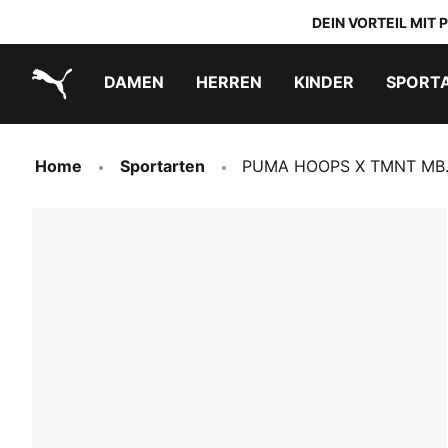
DEIN VORTEIL MIT
DAMEN
HERREN
KINDER
SPORT
PUMA.com
PUMA x TRANSFORMERS
PUMA x DORA THE EXPLORER
Schuhe zum Reinschlüpfen
Home
Sportarten
PUMA HOOPS X TMNT MB.04