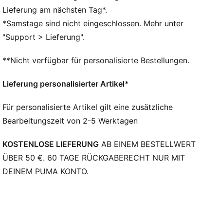
Leo und Orange für Mikey.
Lieferung am nächsten Tag*.
FEATURES + VORTEILE
*Samstage sind nicht eingeschlossen. Mehr unter
5D BEDRUCKTES OBERMATERIAL: Ein erhöhtes,
"Support > Lieferung".
mehrschichtiges Design umschlingt den Schuh wie
Alien-Tentakel
**Nicht verfügbar für personalisierte Bestellungen.
MELO DNA: Melo-Sprüche wie 1 OF ONE und RARE
sind auf dem Design versteckt
Lieferung personalisierter Artikel*
LAUFSOHLE: Die Sohle besticht mit einem
schwebenden Raumschiff, der Aufschrift NOT FROM
Für personalisierte Artikel gilt eine zusätzliche
HERE und RARE sowie Flammen an der Ferse
Bearbeitungszeit von 2-5 Werktagen
EINZIGARTIGES FERSENLOGO: Die Ferse verfügt über
individuelle Collab-Grafiken
KOSTENLOSE LIEFERUNG
AB EINEM BESTELLWERT
DETAILS
Reguläre Breite
ÜBER 50 €. 60 TAGE RÜCKGABERECHT NUR MIT
Gewebtes Mesh-Obermaterial für ein atmungsaktives
DEINEM PUMA KONTO.
Gefühl und Unterstützung
Hochabriebfestes Traktionsmuster für verbesserte
Traktion mit rutschfester Gummimischung
Erhöhte, mehrzonige Schicht-Konstruktion für