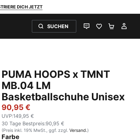
TRIERE DICH JETZT
SUCHEN
LIVE-CHAT
FAVORITEN 0
WARENKO
MEI
PUMA HOOPS x TMNT
MB.04 LM
Basketballschuhe Unisex
90,95 €
UVP
:
149,95 €
30 Tage Bestpreis
:
90,95 €
(Preis inkl. 19% MwSt., ggf. zzgl.
Versand.
)
Farbe