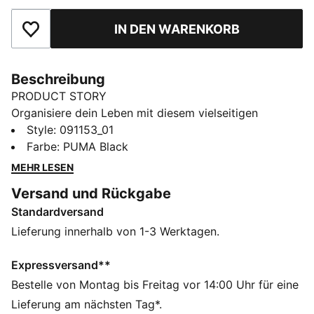
IN DEN WARENKORB
Zu Favoriten hinzufügen
Beschreibung
PRODUCT STORY
Organisiere dein Leben mit diesem vielseitigen
Rucksack. Mit mehreren Reißverschlussfächern,
Style
:
091153_01
seitlichen Mesh-Taschen und einem weich gefütterten
Farbe
:
PUMA Black
Fach für deine Essentials. Gepolsterte, verstellbare
MEHR LESEN
Schulterriemen sorgen für eine bequeme Passform. Mit
Versand und Rückgabe
PUMA bist du mühelos stylish und für alles bereit.
Standardversand
FEATURES + VORTEILE
Hergestellt aus mindestens 50% recycelten
Lieferung innerhalb von 1-3 Werktagen.
Materialien.
DETAILS
Expressversand**
2-Wege-Reißverschluss zum Hauptfach
Bestelle von Montag bis Freitag vor 14:00 Uhr für eine
Frontfach mit Zwei-Wege-Reißverschlussöffnung
Lieferung am nächsten Tag*.