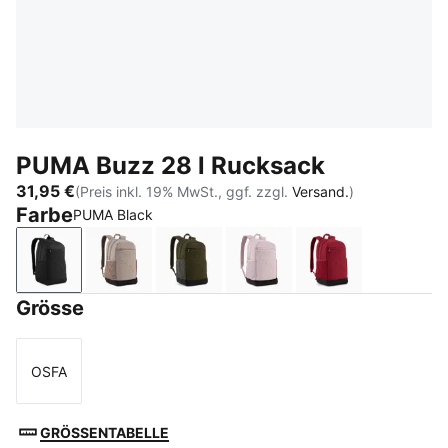
PUMA Buzz 28 l Rucksack
31,95 €
(Preis inkl. 19% MwSt., ggf. zzgl.
Versand.
)
Farbe
PUMA Black
PUMA Black
Mouse Gray
Dark Olive
Misty Pink
Garnet Glow
Grösse
OSFA
Größe
GRÖSSENTABELLE