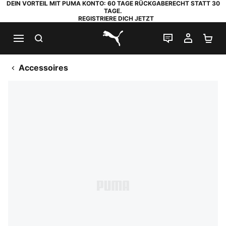
DEIN VORTEIL MIT PUMA KONTO: 60 TAGE RÜCKGABERECHT STATT 30
TAGE.
REGISTRIERE DICH JETZT
SUCHEN
LIVE-CHAT
MEIN K
WA
PUMA.com
Accessoires