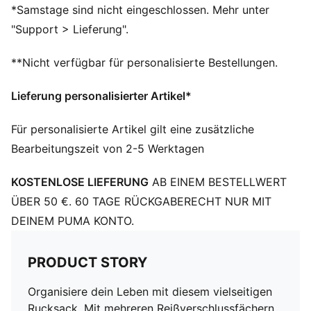
Vordertasche mit Einweg-Reißverschlussöffnung
*Samstage sind nicht eingeschlossen. Mehr unter
Zwei seitliche Mesh-Taschen zur Aufbewahrung von
"Support > Lieferung".
Regenschirm und Wasserflasche
PUMA Branding-Details
**Nicht verfügbar für personalisierte Bestellungen.
Fassungsvermögen: 28 l
Abmessungen: H 47,5 cm x B 28 cm x T 20 cm
Lieferung personalisierter Artikel*
Für personalisierte Artikel gilt eine zusätzliche
Bearbeitungszeit von 2-5 Werktagen
KOSTENLOSE LIEFERUNG
AB EINEM BESTELLWERT
ÜBER 50 €. 60 TAGE RÜCKGABERECHT NUR MIT
DEINEM PUMA KONTO.
PRODUCT STORY
Organisiere dein Leben mit diesem vielseitigen
Rucksack. Mit mehreren Reißverschlussfächern,