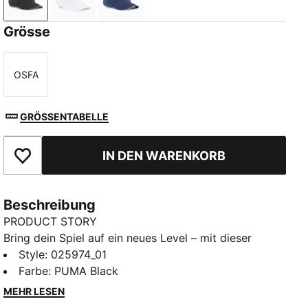
PUMA Black
PUMA White
PUMA Navy
Grösse
OSFA
Größe
GRÖSSENTABELLE
IN DEN WARENKORB
Zu Favoriten hinzufügen
Beschreibung
PRODUCT STORY
Bring dein Spiel auf ein neues Level – mit dieser
strukturierten Cap mit gebogenem Schirm,
Style
:
025974_01
gesticktem PUMA Cat Logo und verstellbarem
Farbe
:
PUMA Black
Riemenverschluss. Das feuchtigkeitsableitende
MEHR LESEN
Schweißband hält dich frisch, während das klassische