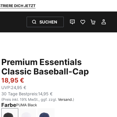
TRIERE DICH JETZT
SUCHEN
LIVE-CHAT
FAVORITEN 0
WARENKO
MEI
Premium Essentials
Classic Baseball-Cap
18,95 €
UVP
:
24,95 €
30 Tage Bestpreis
:
14,95 €
(Preis inkl. 19% MwSt., ggf. zzgl.
Versand.
)
Farbe
PUMA Black