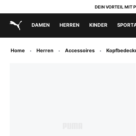
DEIN VORTEIL MIT
DAMEN
HERREN
KINDER
SPORT
PUMA.com
PUMA x TRANSFORMERS
PUMA x DORA THE EXPLORER
Schuhe zum Reinschlüpfen
Home
Herren
Accessoires
Kopfbedeck