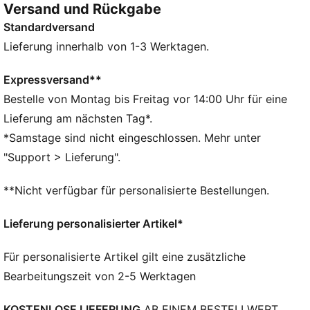
Versand und Rückgabe
6-Panel-Design für einen zeitlosen Look sorgt.
Standardversand
DETAILS
Baseballcap-Design
Lieferung innerhalb von 1-3 Werktagen.
Strukturierte Cap
6-Panel-Design
Expressversand**
Gebogener Schirm
Bestelle von Montag bis Freitag vor 14:00 Uhr für eine
Verstellbarer Riemenverschluss mit Metallclip
Lieferung am nächsten Tag*.
PUMA Branding-Details
*Samstage sind nicht eingeschlossen. Mehr unter
"Support > Lieferung".
**Nicht verfügbar für personalisierte Bestellungen.
Lieferung personalisierter Artikel*
Für personalisierte Artikel gilt eine zusätzliche
Bearbeitungszeit von 2-5 Werktagen
KOSTENLOSE LIEFERUNG
AB EINEM BESTELLWERT