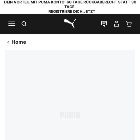
DEIN VORTEIL MIT PUMA KONTO: 60 TAGE RÜCKGABERECHT STATT 30
TAGE.
REGISTRIERE DICH JETZT
SUCHEN
LIVE-CHAT
MEIN K
WA
PUMA.com
Home