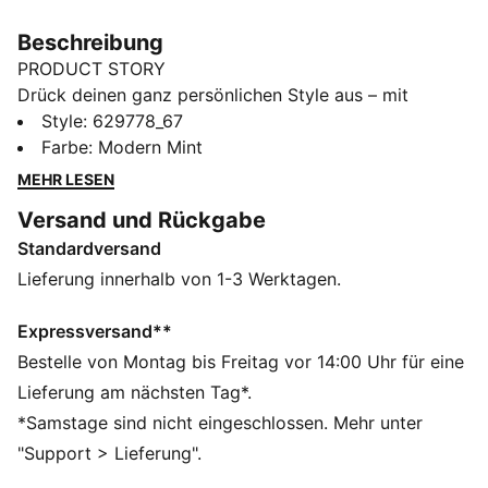
Beschreibung
PRODUCT STORY
Drück deinen ganz persönlichen Style aus – mit
diesem Relaxed Fit Hoodie. Der Grafik-Badge, die
Style
:
629778_67
Kettenstich-Details und die Kordelzug-Enden aus
Farbe
:
Modern Mint
Metall setzen markante Akzente. Gerippte Bündchen
MEHR LESEN
und eine kuschelige Kapuze machen den Look
Versand und Rückgabe
komplett. Zeig deinen Style mit PUMA.
Standardversand
FEATURES + VORTEILE
Hergestellt aus mindestens 20 % recycelter Baumwolle
Lieferung innerhalb von 1-3 Werktagen.
DETAILS
Relaxed Fit
Expressversand**
Frottee-Stoff
Bestelle von Montag bis Freitag vor 14:00 Uhr für eine
Cropped-Schnitt
Lieferung am nächsten Tag*.
Design mit Kapuze
*Samstage sind nicht eingeschlossen. Mehr unter
Lange Ärmel
"Support > Lieferung".
PUMA Branding-Details