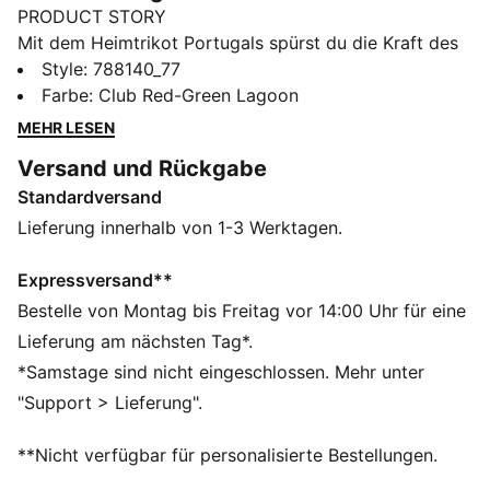
PRODUCT STORY
Mit dem Heimtrikot Portugals spürst du die Kraft des
Ozeans und die Energie eines Teams, das bereit ist,
Style
:
788140_77
auf der großen Bühne Wellen zu schlagen. Die rote
Farbe
:
Club Red-Green Lagoon
Grundfarbe trifft auf wellenartige Muster und grüne
MEHR LESEN
Akzente – ein Symbol für die Verbindung des Landes
Versand und Rückgabe
zum Meer und seine unerschütterliche Energie. Ein
Standardversand
Design für alle, die geboren wurden, um die Welt zu
entdecken und mit Herzblut zu spielen – por amor à
Lieferung innerhalb von 1-3 Werktagen.
camisola. Die spielbereite Authentic Version des
Trikots besteht aus PUMAs ULTRAWEAVE Material und
Expressversand**
bietet mit dem athletischen Fit Performance auf
Bestelle von Montag bis Freitag vor 14:00 Uhr für eine
Topniveau. Diese Version ist mit den Namen und
Lieferung am nächsten Tag*.
Nummern der Spieler versehen.
*Samstage sind nicht eingeschlossen. Mehr unter
FEATURES + VORTEILE
"Support > Lieferung".
LIGHT: ULTRAWEAVE ist PUMAs ultraleichtes
Funktionsmaterial, das für uneingeschränkte, natürliche
**Nicht verfügbar für personalisierte Bestellungen.
Bewegung entwickelt wurde
FEUCHTIGKEITSREGULIERUNG: Technische dryCELL