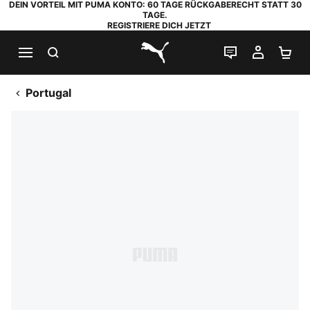
DEIN VORTEIL MIT PUMA KONTO: 60 TAGE RÜCKGABERECHT STATT 30
TAGE.
REGISTRIERE DICH JETZT
SUCHEN
LIVE-CHAT
MEIN K
WA
PUMA.com
Portugal