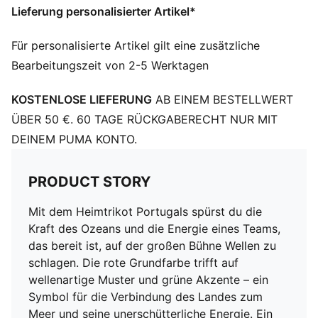
Lieferung personalisierter Artikel*
Gewebe leiten Feuchtigkeit von der Haut ab – für ein
trockenes und komfortables Tragegefühl
Für personalisierte Artikel gilt eine zusätzliche
Hergestellt aus mindestens 50 % recycelten
Bearbeitungszeit von 2-5 Werktagen
Materialien.
DETAILS
KOSTENLOSE LIEFERUNG
AB EINEM BESTELLWERT
Passform: Pro
Hauptmaterial: Dobby
ÜBER 50 €. 60 TAGE RÜCKGABERECHT NUR MIT
Ausschnitt: Rundhalsausschnitt
DEINEM PUMA KONTO.
Kurze Ärmel
Mesh-Einsätze für Luftzirkulation
PRODUCT STORY
Team und PUMA Branding-Details
Versehen mit dem Namen und der Nummer des
Mit dem Heimtrikot Portugals spürst du die
Spielers
Kraft des Ozeans und die Energie eines Teams,
das bereit ist, auf der großen Bühne Wellen zu
schlagen. Die rote Grundfarbe trifft auf
wellenartige Muster und grüne Akzente – ein
Symbol für die Verbindung des Landes zum
Meer und seine unerschütterliche Energie. Ein