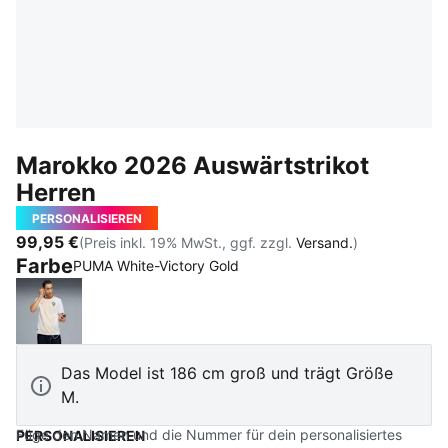
Marokko 2026 Auswärtstrikot
Herren
PERSONALISIEREN
99,95 €
(Preis inkl. 19% MwSt., ggf. zzgl.
Versand.
)
Farbe
PUMA White-Victory Gold
PUMA White-Victory Gold
Das Model ist 186 cm groß und trägt Größe
M.
Füge den Namen und die Nummer für dein personalisiertes
PERSONALISIEREN