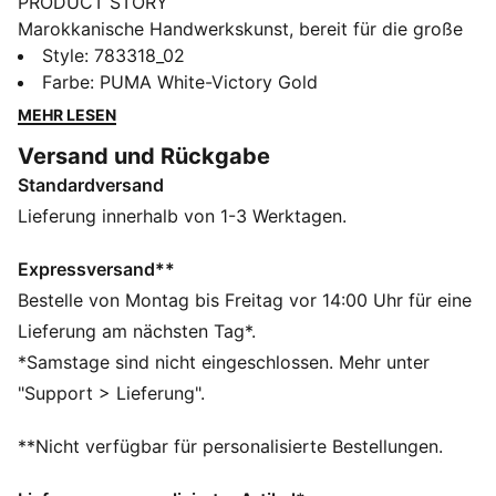
PRODUCT STORY
Marokkanische Handwerkskunst, bereit für die große
Bühne. Das Auswärtstrikot der Atlas Lions zeigt
Style
:
783318_02
dieselbe traditionelle Stickerei wie das Heimtrikot –
Farbe
:
PUMA White-Victory Gold
jetzt in königlichem Weiß und Gold. Dieses Replica
MEHR LESEN
Trikot vereint den Look der Spieler mit einer lässigen
Versand und Rückgabe
Silhouette und Details, die für Spieltag und Alltag
Standardversand
perfekt funktionieren.
FEATURES + VORTEILE
Lieferung innerhalb von 1-3 Werktagen.
FEUCHTIGKEITSREGULIERUNG: Technische dryCELL
Gewebe leiten Feuchtigkeit von der Haut ab – für ein
Expressversand**
trockenes und komfortables Tragegefühl
Bestelle von Montag bis Freitag vor 14:00 Uhr für eine
Als Teil des RE:FIBRE-Programms ist dieses
Lieferung am nächsten Tag*.
Kleidungsstück zu mindestens 95 % aus
*Samstage sind nicht eingeschlossen. Mehr unter
Recyclingmaterial von Textilabfällen und anderen
"Support > Lieferung".
gebrauchten Materialien hergestellt.
DETAILS
**Nicht verfügbar für personalisierte Bestellungen.
Passform: Regulär
Hauptmaterial: Doubleface-Jacquard