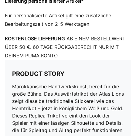
Lieferung personalisierter Artikel*
Ausschnitt: Rundhalsausschnitt
Kurze Ärmel
Für personalisierte Artikel gilt eine zusätzliche
Team und PUMA Branding-Details
Bearbeitungszeit von 2-5 Werktagen
Mesh-Einsätze für Luftzirkulation
KOSTENLOSE LIEFERUNG
AB EINEM BESTELLWERT
ÜBER 50 €. 60 TAGE RÜCKGABERECHT NUR MIT
DEINEM PUMA KONTO.
PRODUCT STORY
Marokkanische Handwerkskunst, bereit für die
große Bühne. Das Auswärtstrikot der Atlas Lions
zeigt dieselbe traditionelle Stickerei wie das
Heimtrikot – jetzt in königlichem Weiß und Gold.
Dieses Replica Trikot vereint den Look der
Spieler mit einer lässigen Silhouette und Details,
die für Spieltag und Alltag perfekt funktionieren.