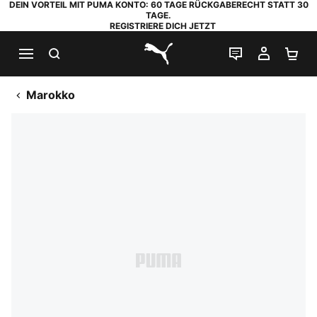
DEIN VORTEIL MIT PUMA KONTO: 60 TAGE RÜCKGABERECHT STATT 30
TAGE.
REGISTRIERE DICH JETZT
SUCHEN
LIVE-CHAT
MEIN K
WA
PUMA.com
Marokko