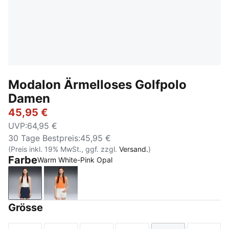
Modalon Ärmelloses Golfpolo
Damen
45,95 €
UVP
:
64,95 €
30 Tage Bestpreis
:
45,95 €
(Preis inkl. 19% MwSt., ggf. zzgl.
Versand.
)
Farbe
Warm White-Pink Opal
Warm White-Pink Opal
Melon Glow-Deep Navy
Grösse