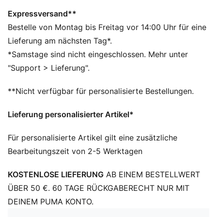
Baumwolle.
DETAILS
Expressversand**
Passform: Regulär
Bestelle von Montag bis Freitag vor 14:00 Uhr für eine
Hauptmaterial: Single Jersey
Lieferung am nächsten Tag*.
Ausschnitt: Kragen
*Samstage sind nicht eingeschlossen. Mehr unter
Ärmellos
"Support > Lieferung".
Verschluss: Knopfleiste
Länge: Regulär
**Nicht verfügbar für personalisierte Bestellungen.
57% Baumwolle, 38% Modal, 5% Elastan
Lieferung personalisierter Artikel*
Für personalisierte Artikel gilt eine zusätzliche
Bearbeitungszeit von 2-5 Werktagen
KOSTENLOSE LIEFERUNG
AB EINEM BESTELLWERT
ÜBER 50 €. 60 TAGE RÜCKGABERECHT NUR MIT
DEINEM PUMA KONTO.