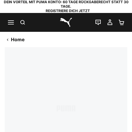
DEIN VORTEIL MIT PUMA KONTO: 60 TAGE RÜCKGABERECHT STATT 30
TAGE.
REGISTRIERE DICH JETZT
SUCHEN
LIVE-CHAT
MEIN K
WA
PUMA.com
Home