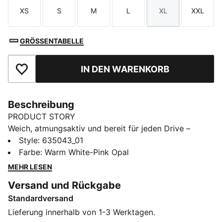
XS
S
M
L
XL
XXL
Größe
Größe
Größe
Größe
Größe
Größe
GRÖSSENTABELLE
IN DEN WARENKORB
Zu Favoriten hinzufügen
Beschreibung
PRODUCT STORY
Weich, atmungsaktiv und bereit für jeden Drive –
dieses Golfpolo begleitet dich vom Abschlag bis zum
Style
:
635043_01
Green. Der weiche, glatte Stoff sorgt dabei für
Farbe
:
Warm White-Pink Opal
selbstbewussten Tragekomfort. Der geblümte Kragen
MEHR LESEN
rundet den eleganten und stylischen Look auf dem
Versand und Rückgabe
Fairway ab.
Standardversand
FEATURES + VORTEILE
Hergestellt aus mindestens 20 % recycelter
Lieferung innerhalb von 1-3 Werktagen.