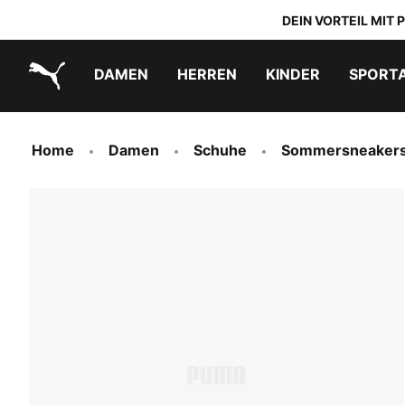
DEIN VORTEIL MIT
DAMEN
HERREN
KINDER
SPORT
PUMA.com
PUMA x TRANSFORMERS
PUMA x DORA THE EXPLORER
Schuhe zum Reinschlüpfen
Home
Damen
Schuhe
Sommersneaker