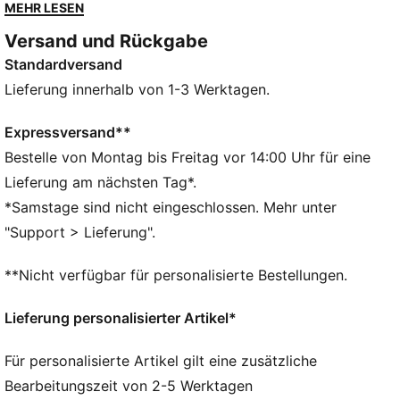
stylischen Look, der überall für Aufsehen sorgt. Mit
MEHR LESEN
ihrem coolen Obermaterial und der klobigen
Versand und Rückgabe
Plateausohle verbinden sie gekonnt Mode mit
Standardversand
Komfort. Setze mit jedem Schritt ein Statement.
DETAILS
Lieferung innerhalb von 1-3 Werktagen.
Overlay-Designdetails
Glänzende Ösen
Expressversand**
Schnürung
Bestelle von Montag bis Freitag vor 14:00 Uhr für eine
PUMA Logo auf der Schuhzunge
Lieferung am nächsten Tag*.
PUMA No.2 Logo als Folienprint am Quartier
*Samstage sind nicht eingeschlossen. Mehr unter
PUMA Branding-Details
"Support > Lieferung".
PUMA-Schriftzug auf den Designelementen
**Nicht verfügbar für personalisierte Bestellungen.
Lieferung personalisierter Artikel*
Für personalisierte Artikel gilt eine zusätzliche
Bearbeitungszeit von 2-5 Werktagen