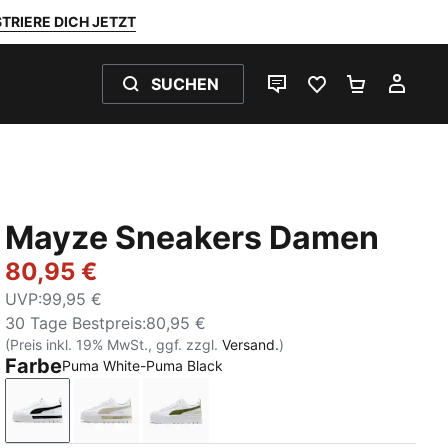
TRIERE DICH JETZT
SUCHEN
LIVE-CHAT
FAVORITEN 0
WARENKO
MEI
Mayze Sneakers Damen
80,95 €
UVP
:
99,95 €
30 Tage Bestpreis
:
80,95 €
(Preis inkl. 19% MwSt., ggf. zzgl.
Versand.
)
Farbe
Puma White-Puma Black
Puma White-Puma Black
Puma White-Peyote
Puma White-Olive Green