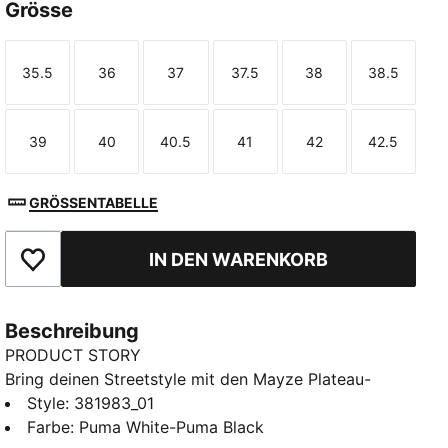
Grösse
35.5
36
37
37.5
38
38.5
Größe
Größe
Größe
Größe
Größe
Größe
39
40
40.5
41
42
42.5
Größe
Größe
Größe
Größe
Größe
Größe
GRÖSSENTABELLE
IN DEN WARENKORB
Zu Favoriten hinzufügen
Beschreibung
PRODUCT STORY
Bring deinen Streetstyle mit den Mayze Plateau-
Sneakers auf ein neues Level. Diese trendigen
Style
:
381983_01
Plateau-Sneakers bieten einen markanten und
Farbe
:
Puma White-Puma Black