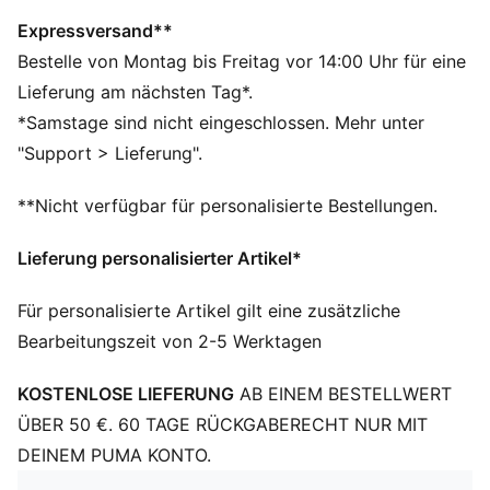
Hergestellt aus mindestens 50 % recycelten
Materialien.
Expressversand**
DETAILS
Bestelle von Montag bis Freitag vor 14:00 Uhr für eine
Offiziell lizenziertes Produkt
Lieferung am nächsten Tag*.
Rippstrick-Beanie mit Umschlag
*Samstage sind nicht eingeschlossen. Mehr unter
Fleecefutter
"Support > Lieferung".
Vereinswappen als gewebtes Label auf der
Vorderseite
**Nicht verfügbar für personalisierte Bestellungen.
Gesticktes PUMA Cat Logo an der Seite
PUMA Teenager: Empfohlen für ältere Kinder und
Lieferung personalisierter Artikel*
Teenager zwischen 8 und 16 Jahren
Für personalisierte Artikel gilt eine zusätzliche
Bearbeitungszeit von 2-5 Werktagen
KOSTENLOSE LIEFERUNG
AB EINEM BESTELLWERT
ÜBER 50 €. 60 TAGE RÜCKGABERECHT NUR MIT
DEINEM PUMA KONTO.