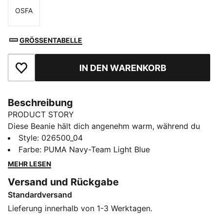
OSFA
Größe
GRÖSSENTABELLE
IN DEN WARENKORB
Zu Favoriten hinzufügen
Beschreibung
PRODUCT STORY
Diese Beanie hält dich angenehm warm, während du
deine Teamzugehörigkeit zeigst. Sie ist stylish,
Style
:
026500_04
bequem und trägt stolz die Farben deines Vereins.
Farbe
:
PUMA Navy-Team Light Blue
Egal, ob du die Mannschaft von der Tribüne aus
MEHR LESEN
anfeuerst oder kaltem Wetter trotzt – diese Beanie
Versand und Rückgabe
beweist deine Treue zu jeder Jahreszeit und bei jedem
Standardversand
Wetter.
FEATURES + VORTEILE
Lieferung innerhalb von 1-3 Werktagen.