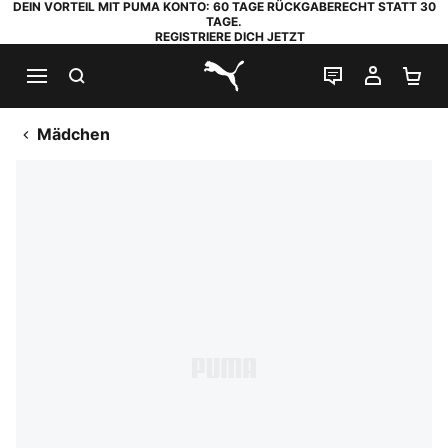
DEIN VORTEIL MIT PUMA KONTO: 60 TAGE RÜCKGABERECHT STATT 30
TAGE.
REGISTRIERE DICH JETZT
SUCHEN
LIVE-CHAT
MEIN K
WA
PUMA.com
Mädchen