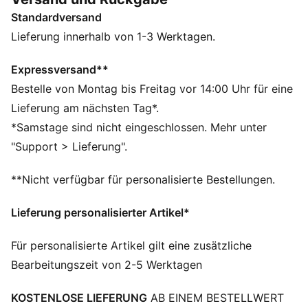
sind.)
Standardversand
FEATURES + VORTEILE
KOMFORT: Feuchtigkeitsableitende dryCELL
Lieferung innerhalb von 1-3 Werktagen.
Technologie sorgt dafür, dass du trocken bleibst und
dich wohl fühlst
Expressversand**
RE:FIBRE: Enthält mindestens 95% recycelte
Bestelle von Montag bis Freitag vor 14:00 Uhr für eine
Textilabfälle und andere wiederverwertete Materialien
Lieferung am nächsten Tag*.
aus Polyester
*Samstage sind nicht eingeschlossen. Mehr unter
DETAILS
"Support > Lieferung".
Regular Fit
Hauptmaterial: Doubleface-Jacquard
**Nicht verfügbar für personalisierte Bestellungen.
Kurze Ärmel
Rundhalsausschnitt
Lieferung personalisierter Artikel*
Offizielle Team-Branding-Details
PUMA Teenager: Empfohlen für ältere Kinder und
Für personalisierte Artikel gilt eine zusätzliche
Teenager zwischen 8 und 16 Jahren
Bearbeitungszeit von 2-5 Werktagen
KOSTENLOSE LIEFERUNG
AB EINEM BESTELLWERT