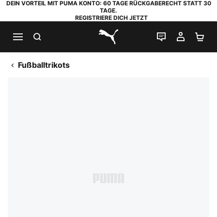
DEIN VORTEIL MIT PUMA KONTO: 60 TAGE RÜCKGABERECHT STATT 30
TAGE.
REGISTRIERE DICH JETZT
SUCHEN
LIVE-CHAT
MEIN K
WA
PUMA.com
Fußballtrikots