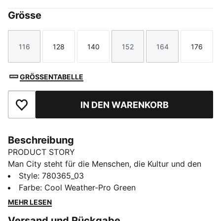
Grösse
116
128
140
152
164
176
Größe
Größe
Größe
Größe
Größe
Größe
GRÖSSENTABELLE
IN DEN WARENKORB
Zu Favoriten hinzufügen
Beschreibung
PRODUCT STORY
Man City steht für die Menschen, die Kultur und den
Humor von Manchester. Deshalb ist das 25/26
Style
:
780365_03
Ausweichtrikot eine Hommage an das Wetter in
Farbe
:
Cool Weather-Pro Green
Manchester – für alle, die City bei Sonne und Regen im
MEHR LESEN
Herzen tragen. (Meistens bei Regen, wenn wir ehrlich
Versand und Rückgabe