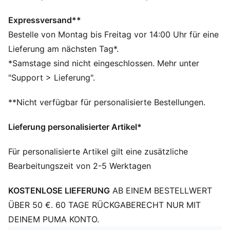
Gewebe leiten Feuchtigkeit von der Haut ab – für ein
trockenes und komfortables Tragegefühl
Expressversand**
Hergestellt aus mindestens 50 % recycelten
Bestelle von Montag bis Freitag vor 14:00 Uhr für eine
Materialien.
Lieferung am nächsten Tag*.
DETAILS
*Samstage sind nicht eingeschlossen. Mehr unter
Passform: Performance Fit
"Support > Lieferung".
Hauptmaterial: Dobby
Ausschnitt: Kragen
**Nicht verfügbar für personalisierte Bestellungen.
Lange Ärmel
Verschluss: Durchgehender Reißverschluss
Lieferung personalisierter Artikel*
Länge: Standard-Jacke
Für personalisierte Artikel gilt eine zusätzliche
Bearbeitungszeit von 2-5 Werktagen
KOSTENLOSE LIEFERUNG
AB EINEM BESTELLWERT
ÜBER 50 €. 60 TAGE RÜCKGABERECHT NUR MIT
DEINEM PUMA KONTO.