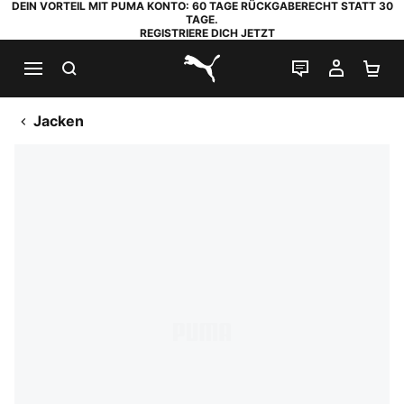
DEIN VORTEIL MIT PUMA KONTO: 60 TAGE RÜCKGABERECHT STATT 30
TAGE.
REGISTRIERE DICH JETZT
SUCHEN
LIVE-CHAT
MEIN K
WA
PUMA.com
Jacken