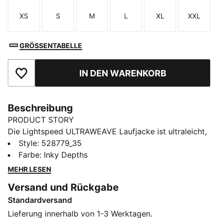
XS
S
M
L
XL
XXL
Größe
Größe
Größe
Größe
Größe
Größe
GRÖSSENTABELLE
IN DEN WARENKORB
Zu Favoriten hinzufügen
Beschreibung
PRODUCT STORY
Die Lightspeed ULTRAWEAVE Laufjacke ist ultraleicht,
aerodynamisch und für Bewegungsfreiheit gemacht.
Style
:
528779_35
Mit uneingeschränktem Komfort für volle
Farbe
:
Inky Depths
Konzentration, feuchtigkeitsableitender dryCELL
MEHR LESEN
Technologie und sicheren Reißverschlusstaschen für
Versand und Rückgabe
deine Essentials. Jetzt zählen nur du und die Ziellinie.
Standardversand
FEATURES + VORTEILE
FEUCHTIGKEITSREGULIERUNG: Technische dryCELL
Lieferung innerhalb von 1-3 Werktagen.