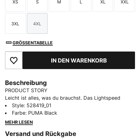
XS
S
M
L
XL
XXL
Größe
Größe
Größe
Größe
Größe
Größe
3XL
4XL
Größe
Größe
GRÖSSENTABELLE
IN DEN WARENKORB
Zu Favoriten hinzufügen
Beschreibung
PRODUCT STORY
Leicht ist alles, was du brauchst. Das Lightspeed
Laufshirt wurde für Speed, Bewegungsfreiheit und
Style
:
528419_01
Komfort für den Wettkampf entwickelt. Das
Farbe
:
PUMA Black
ULTRASPUN Gewebe bewegt sich mit dir,
MEHR LESEN
transportiert Feuchtigkeit schnell ab und verhindert
Versand und Rückgabe
Scheuern, damit du dich ungestört auf das Ziel