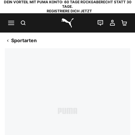
DEIN VORTEIL MIT PUMA KONTO: 60 TAGE RÜCKGABERECHT STATT 30
TAGE.
REGISTRIERE DICH JETZT
SUCHEN
LIVE-CHAT
MEIN K
WA
PUMA.com
Sportarten