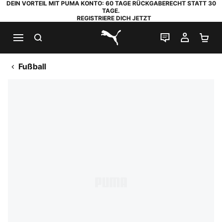
DEIN VORTEIL MIT PUMA KONTO: 60 TAGE RÜCKGABERECHT STATT 30
TAGE.
REGISTRIERE DICH JETZT
SUCHEN
LIVE-CHAT
MEIN K
WA
PUMA.com
Fußball