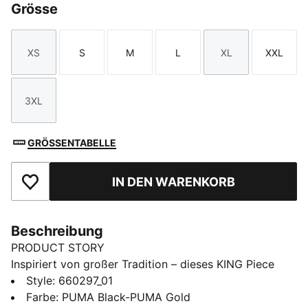
Grösse
XS
S
M
L
XL
XXL
Größe
Größe
Größe
Größe
Größe
Größe
3XL
Größe
GRÖSSENTABELLE
IN DEN WARENKORB
Zu Favoriten hinzufügen
Beschreibung
PRODUCT STORY
Inspiriert von großer Tradition – dieses KING Piece
bringt Fußball-Erbe in deine Leisurewear-Looks.
Style
:
660297_01
Details aus dem Archiv treffen auf eine klassische
Farbe
:
PUMA Black-PUMA Gold