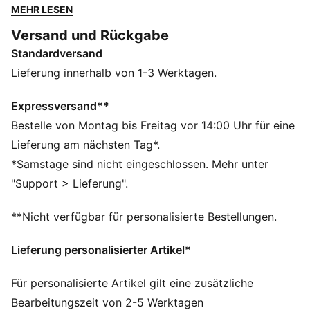
Silhouette – für alle selbstbewussten KINGs auf und
MEHR LESEN
neben dem Platz. Von der Elite empfohlen, von
Versand und Rückgabe
angehenden Legenden getragen.
Standardversand
FEATURES + VORTEILE
dryCELL: Performance-Technologie, die Feuchtigkeit
Lieferung innerhalb von 1-3 Werktagen.
vom Körper ableitet und dafür sorgt, dass du beim
Training schweißfrei bleibst
Expressversand**
Hergestellt aus mindestens 50 % recycelten
Bestelle von Montag bis Freitag vor 14:00 Uhr für eine
Materialien.
Lieferung am nächsten Tag*.
DETAILS
*Samstage sind nicht eingeschlossen. Mehr unter
Passform: Regulär
"Support > Lieferung".
Hauptmaterial Piqué
Stehkragen
**Nicht verfügbar für personalisierte Bestellungen.
Lange Ärmel
Verschluss: Durchgehender Reißverschluss
Lieferung personalisierter Artikel*
Länge: Standard-Jacke
Seitentaschen mit Reißverschluss
Für personalisierte Artikel gilt eine zusätzliche
PUMA KING Branding-Details
Bearbeitungszeit von 2-5 Werktagen
63% Polyester, 37% Baumwolle