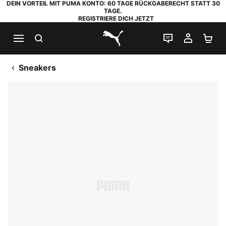
DEIN VORTEIL MIT PUMA KONTO: 60 TAGE RÜCKGABERECHT STATT 30
TAGE.
REGISTRIERE DICH JETZT
SUCHEN
LIVE-CHAT
MEIN K
WA
PUMA.com
Sneakers