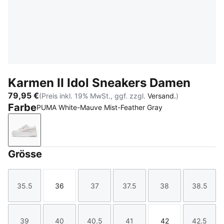
Karmen II Idol Sneakers Damen
79,95 €
(Preis inkl. 19% MwSt., ggf. zzgl.
Versand.
)
Farbe
PUMA White-Mauve Mist-Feather Gray
PUMA White-Mauve Mist-Feather Gray
Grösse
35.5
36
37
37.5
38
38.5
Größe
Größe
Größe
Größe
Größe
Größe
39
40
40.5
41
42
42.5