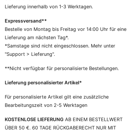
Das Obermaterial der Schuhe besteht zu mindestens
Lieferung innerhalb von 1-3 Werktagen.
20 % aus recycelten Materialien und der untere Teil
aus mindestens 10 % recycelten Materialien.
Expressversand**
Lederprodukte von PUMA unterstützen die
Bestelle von Montag bis Freitag vor 14:00 Uhr für eine
verantwortungsvolle Lederbeschaffung durch die
Lieferung am nächsten Tag*.
Leather Working Group
*Samstage sind nicht eingeschlossen. Mehr unter
(www.leatherworkinggroup.com)
"Support > Lieferung".
SOFTFOAM+: Komfort-Innensohle zum Reinschlüpfen,
die dank der extradicken Ferse für eine weiche
**Nicht verfügbar für personalisierte Bestellungen.
Dämpfung sorgt
DETAILS
Lieferung personalisierter Artikel*
Regular Fit
Obermaterial aus Leder, Synthetik & Textil
Für personalisierte Artikel gilt eine zusätzliche
Plateau-Style
Bearbeitungszeit von 2-5 Werktagen
Robuste Gummilaufsohle
Innensohle aus SOFTFOAM+
KOSTENLOSE LIEFERUNG
AB EINEM BESTELLWERT
ÜBER 50 €. 60 TAGE RÜCKGABERECHT NUR MIT