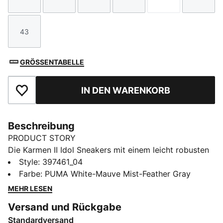
Größe
Größe
Größe
Größe
Größe
Größe
43
Größe
GRÖSSENTABELLE
IN DEN WARENKORB
Zu Favoriten hinzufügen
Beschreibung
PRODUCT STORY
Die Karmen II Idol Sneakers mit einem leicht robusten
Plateau-Aufbau aus Gummi gehören auf deine
Style
:
397461_04
Wunschliste. Das elegante Obermaterial und die
Farbe
:
PUMA White-Mauve Mist-Feather Gray
Einlegesohle aus SoftFoam+ sorgen bei jedem Schritt
MEHR LESEN
für hervorragende Dämpfung und optimalen Komfort.
Versand und Rückgabe
Ein Style für die Trendsetterin von heute.
Standardversand
FEATURES + VORTEILE