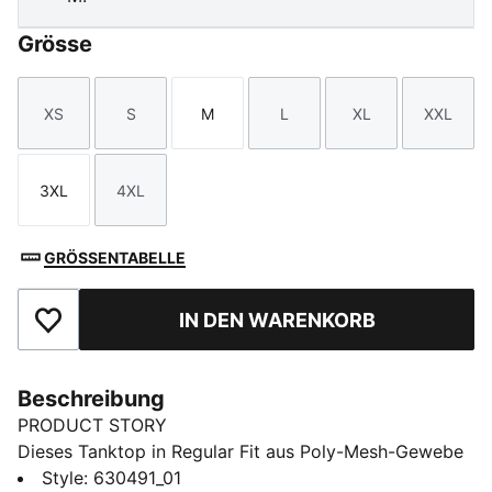
Grösse
XS
S
M
L
XL
XXL
Größe
Größe
Größe
Größe
Größe
Größe
3XL
4XL
Größe
Größe
GRÖSSENTABELLE
IN DEN WARENKORB
Zu Favoriten hinzufügen
Beschreibung
PRODUCT STORY
Dieses Tanktop in Regular Fit aus Poly-Mesh-Gewebe
wird durch das PUMA Hoops Branding abgerundet.
Style
:
630491_01