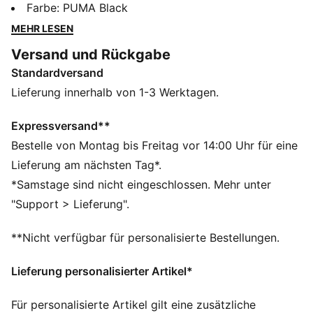
Perfekt für energiegeladene Momente auf und neben
Farbe
:
PUMA Black
dem Court.
MEHR LESEN
FEATURES + VORTEILE
Versand und Rückgabe
Aus 100 % recyceltem Material, Besatz und Deko sind
Standardversand
ausgenommen
DETAILS
Lieferung innerhalb von 1-3 Werktagen.
Regular Fit
Ärmellos
Expressversand**
Reguläre Länge
Bestelle von Montag bis Freitag vor 14:00 Uhr für eine
Leichtes, atmungsaktives Polyester-Mesh-Gewebe
Lieferung am nächsten Tag*.
PUMA Branding-Details
*Samstage sind nicht eingeschlossen. Mehr unter
"Support > Lieferung".
**Nicht verfügbar für personalisierte Bestellungen.
Lieferung personalisierter Artikel*
Für personalisierte Artikel gilt eine zusätzliche