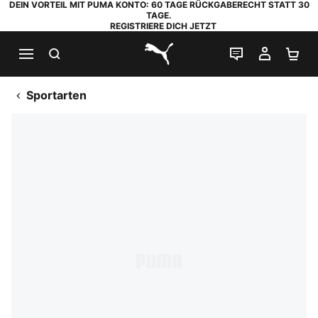
DEIN VORTEIL MIT PUMA KONTO: 60 TAGE RÜCKGABERECHT STATT 30
TAGE.
REGISTRIERE DICH JETZT
SUCHEN
LIVE-CHAT
MEIN K
WA
PUMA.com
Sportarten