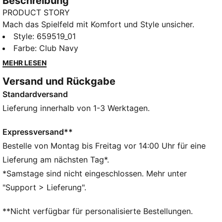
Beschreibung
PRODUCT STORY
Mach das Spielfeld mit Komfort und Style unsicher.
Diese leichten Shorts bewegen sich mit dir, leiten den
Style
:
659519_01
Schweiß ab und halten deine Essentials in Taschen
Farbe
:
Club Navy
griffbereit. Das moderne Design mit kräftigen
MEHR LESEN
Farbakzenten sorgt beim Training oder im Wettkampf
Versand und Rückgabe
für Aufsehen. Beherrsche das Spiel.
Standardversand
FEATURES + VORTEILE
Aus 100 % recyceltem Material, Besatz und Deko sind
Lieferung innerhalb von 1-3 Werktagen.
ausgenommen
dryCELL: Performance-Technologie, die Feuchtigkeit
Expressversand**
vom Körper ableitet und dafür sorgt, dass du beim
Bestelle von Montag bis Freitag vor 14:00 Uhr für eine
Training schweißfrei bleibst
Lieferung am nächsten Tag*.
DETAILS
*Samstage sind nicht eingeschlossen. Mehr unter
Regular Fit
"Support > Lieferung".
140 g/m², Interlock-Material
Mittlere Bundhöhe
**Nicht verfügbar für personalisierte Bestellungen.
Seitentasche