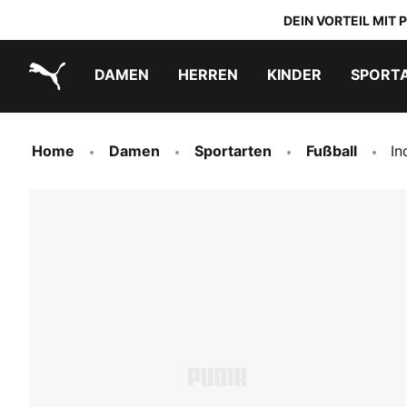
DEIN VORTEIL MIT
DAMEN
HERREN
KINDER
SPORT
PUMA.com
PUMA x TRANSFORMERS
PUMA x DORA THE EXPLORER
Schuhe zum Reinschlüpfen
Home
Damen
Sportarten
Fußball
In