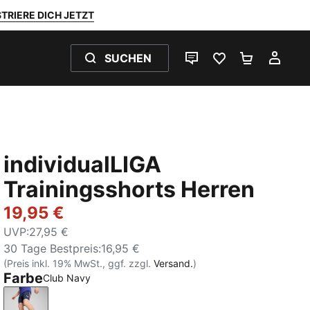
TRIERE DICH JETZT
SUCHEN
LIVE-CHAT
FAVORITEN 0
WARENKO
MEI
individualLIGA
Trainingsshorts Herren
19,95 €
UVP
:
27,95 €
30 Tage Bestpreis
:
16,95 €
(Preis inkl. 19% MwSt., ggf. zzgl.
Versand.
)
Farbe
Club Navy