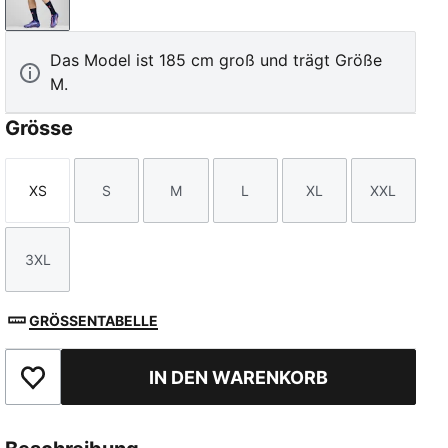
Club Navy
Das Model ist 185 cm groß und trägt Größe
M.
Grösse
XS
S
M
L
XL
XXL
Größe
Größe
Größe
Größe
Größe
Größe
3XL
Größe
GRÖSSENTABELLE
IN DEN WARENKORB
Zu Favoriten hinzufügen