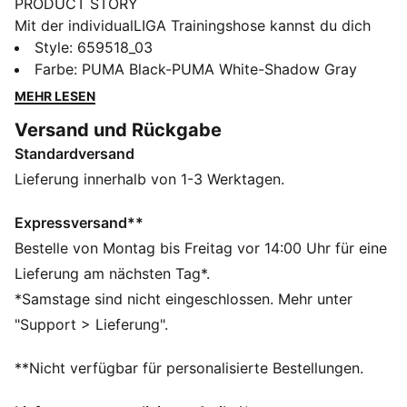
PRODUCT STORY
Mit der individualLIGA Trainingshose kannst du dich
auf dem Spielfeld austoben. Diese leichte Hose ist für
Style
:
659518_03
Performance gemacht und verfügt über
Farbe
:
PUMA Black-PUMA White-Shadow Gray
atmungsaktive Mesh-Einsätze und
MEHR LESEN
Reißverschlusstaschen für deine Essentials. Jetzt hast
Versand und Rückgabe
du freie Bahn auf das Tor.
Standardversand
FEATURES + VORTEILE
Aus 100 % recyceltem Material, Besatz und Deko sind
Lieferung innerhalb von 1-3 Werktagen.
ausgenommen
dryCELL: Performance-Technologie, die Feuchtigkeit
Expressversand**
vom Körper ableitet und dafür sorgt, dass du beim
Bestelle von Montag bis Freitag vor 14:00 Uhr für eine
Training schweißfrei bleibst
Lieferung am nächsten Tag*.
DETAILS
*Samstage sind nicht eingeschlossen. Mehr unter
Regular Fit
"Support > Lieferung".
205 g/m², Piqué
Mittlere Bundhöhe
**Nicht verfügbar für personalisierte Bestellungen.
Reißverschlusstasche
PUMA Teenager: Empfohlen für ältere Kinder und