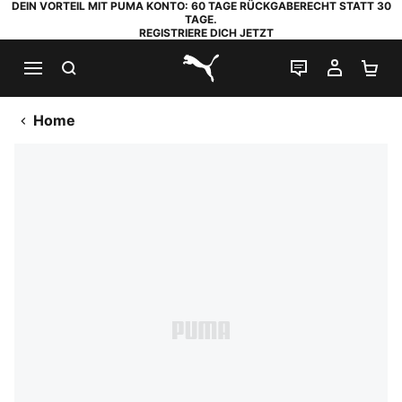
DEIN VORTEIL MIT PUMA KONTO: 60 TAGE RÜCKGABERECHT STATT 30
TAGE.
REGISTRIERE DICH JETZT
SUCHEN
LIVE-CHAT
MEIN K
WA
PUMA.com
Home