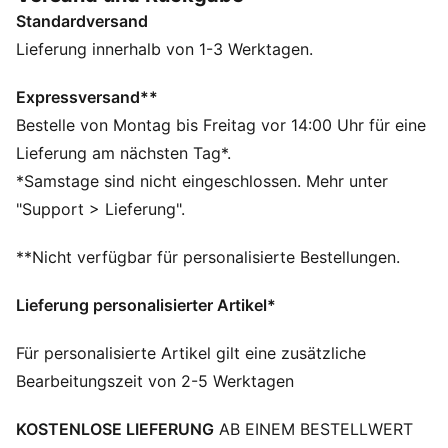
bietet. Der PWRSADDLE umschließt deinen Fuß, damit
Standardversand
du jeden Schlag mit ultimativem Halt zum Game-
Changer machst.
Lieferung innerhalb von 1-3 Werktagen.
FEATURES + VORTEILE
IGNITEFOAM: Revolutionärer PU-Schaum, der
Expressversand**
Energierückgabe, reaktionsfreudigen Komfort und
Bestelle von Montag bis Freitag vor 14:00 Uhr für eine
überlegenen Einstiegskomfort bietet
Lieferung am nächsten Tag*.
DETAILS
*Samstage sind nicht eingeschlossen. Mehr unter
Breite: Regulär
"Support > Lieferung".
Zehentyp: Abgerundet
Verschluss: Schnürsenkel
**Nicht verfügbar für personalisierte Bestellungen.
1 Jahr wasserdichtes Obermaterial
Absatzart: Flach
Lieferung personalisierter Artikel*
Für personalisierte Artikel gilt eine zusätzliche
Bearbeitungszeit von 2-5 Werktagen
KOSTENLOSE LIEFERUNG
AB EINEM BESTELLWERT