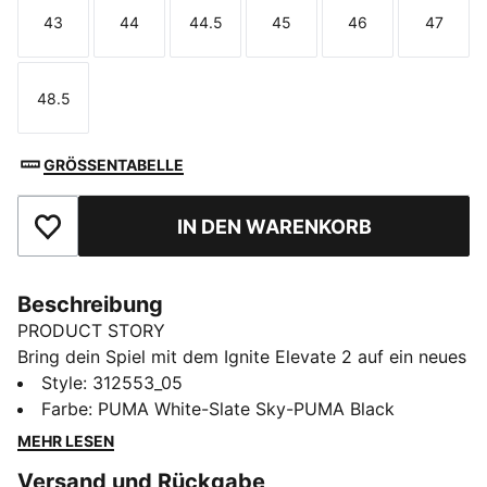
43
44
44.5
45
46
47
Größe
Größe
Größe
Größe
Größe
Größe
48.5
Größe
GRÖSSENTABELLE
IN DEN WARENKORB
Zu Favoriten hinzufügen
Beschreibung
PRODUCT STORY
Bring dein Spiel mit dem Ignite Elevate 2 auf ein neues
Level – hier trifft Power auf Präzision. Die
Style
:
312553_05
ultrastützende Zwischensohle verfügt über die
Farbe
:
PUMA White-Slate Sky-PUMA Black
FLOATPLATE Technologie, die den Mittelfuß
MEHR LESEN
stabilisiert und Drehstabilität bei jedem Schwung
Versand und Rückgabe