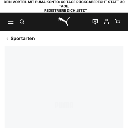
DEIN VORTEIL MIT PUMA KONTO: 60 TAGE RÜCKGABERECHT STATT 30
TAGE.
REGISTRIERE DICH JETZT
SUCHEN
LIVE-CHAT
MEIN K
WA
PUMA.com
Sportarten