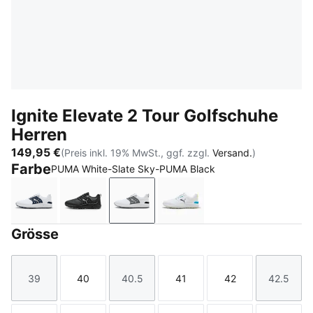
Ignite Elevate 2 Tour Golfschuhe
Herren
149,95 €
(Preis inkl. 19% MwSt., ggf. zzgl.
Versand.
)
Farbe
PUMA White-Slate Sky-PUMA Black
PUMA White-Deep Navy-PUMA Silver
PUMA Black-PUMA Black-PUMA Black
PUMA White-Slate Sky-PUMA Bla
PUMA White-Apple Sprit
Grösse
39
40
40.5
41
42
42.5
Größe
Größe
Größe
Größe
Größe
Größe