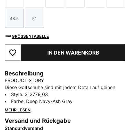
Größe
Größe
Größe
Größe
Größe
Größe
48.5
51
Größe
Größe
GRÖSSENTABELLE
IN DEN WARENKORB
Zu Favoriten hinzufügen
Beschreibung
PRODUCT STORY
Diese Golfschuhe sind mit jedem Detail auf deinen
Sport abgestimmt. Mit FUSION FOAM für einen
Style
:
312779_03
gedämpften Schritt, einer Laufsohle ohne Stollen für
Farbe
:
Deep Navy-Ash Gray
Grip beim Abschlag und einer wasserdichten
MEHR LESEN
Konstruktion für Fokus bei wechselhaftem Wetter. Zieh
Versand und Rückgabe
sie an, geh über das Fairway und spiele mit
Standardversand
Selbstvertrauen.