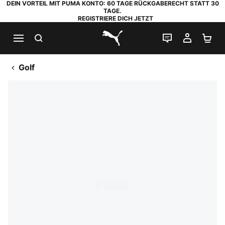
DEIN VORTEIL MIT PUMA KONTO: 60 TAGE RÜCKGABERECHT STATT 30
TAGE.
REGISTRIERE DICH JETZT
SUCHEN
LIVE-CHAT
MEIN K
WA
PUMA.com
Golf