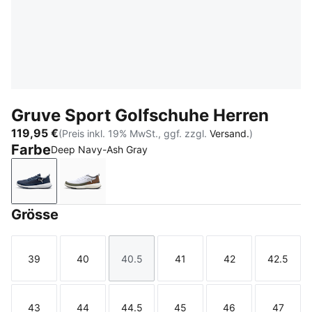
Gruve Sport Golfschuhe Herren
119,95 €
(Preis inkl. 19% MwSt., ggf. zzgl.
Versand.
)
Farbe
Deep Navy-Ash Gray
Deep Navy-Ash Gray
PUMA White-Fudge-Dark Sage
Grösse
39
40
40.5
41
42
42.5
Größe
Größe
Größe
Größe
Größe
Größe
43
44
44.5
45
46
47