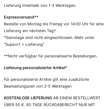
DETAILS
Lieferung innerhalb von 1-3 Werktagen.
Breite: Regulär
Zehentyp: Abgerundet
Expressversand**
Verschluss: Schnürsenkel
Bestelle von Montag bis Freitag vor 14:00 Uhr für eine
Absatzart: Flach
Lieferung am nächsten Tag*.
Wasserdichtes Obermaterial
*Samstage sind nicht eingeschlossen. Mehr unter
"Support > Lieferung".
**Nicht verfügbar für personalisierte Bestellungen.
Lieferung personalisierter Artikel*
Für personalisierte Artikel gilt eine zusätzliche
Bearbeitungszeit von 2-5 Werktagen
KOSTENLOSE LIEFERUNG
AB EINEM BESTELLWERT
ÜBER 50 €. 60 TAGE RÜCKGABERECHT NUR MIT