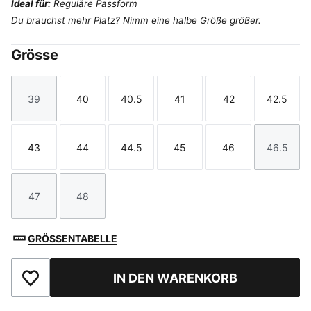
Ideal für:
Reguläre Passform
Du brauchst mehr Platz? Nimm eine halbe Größe größer.
Grösse
39
40
40.5
41
42
42.5
Größe
Größe
Größe
Größe
Größe
Größe
43
44
44.5
45
46
46.5
Größe
Größe
Größe
Größe
Größe
Größe
47
48
Größe
Größe
GRÖSSENTABELLE
IN DEN WARENKORB
Zu Favoriten hinzufügen