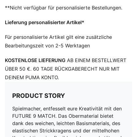
SKILL: Gezielte Prägezonen auf dem Obermaterial
**Nicht verfügbar für personalisierte Bestellungen.
sorgen für Grip am Ball, damit jede Ballberührung
zählt, wenn du an Verteidigern vorbeidribbelst, einen
Lieferung personalisierter Artikel*
Pass machst oder aufs Tor gehst
PRÄZISE: Obermaterial aus Funktions-Mesh mit 3D-
Für personalisierte Artikel gilt eine zusätzliche
Texturen in den wichtigsten Bereichen sorgt für den
Bearbeitungszeit von 2-5 Werktagen
nötigen Grip bei hochrasanten Angriffen
DETAILS
KOSTENLOSE LIEFERUNG
AB EINEM BESTELLWERT
Reguläre bis breite Passform
Zehentyp: Abgerundet
ÜBER 50 €. 60 TAGE RÜCKGABERECHT NUR MIT
Verschluss: Schnürsenkel
DEINEM PUMA KONTO.
Absatzart: Flach
Stollenform und -platzierung um den Drehpunkt
PRODUCT STORY
ermöglichen uneingeschränkte 360°-Bewegungen bei
explosiven Richtungswechseln
Spielmacher, entfesselt eure Kreativität mit den
FG/AG: Geeignet für feste Natur- und Kunstrasenfelder
FUTURE 9 MATCH. Das Obermaterial bietet
dank des weichen, leichten Basismaterials, des
elastischen Strickkragens und der mittelhohen