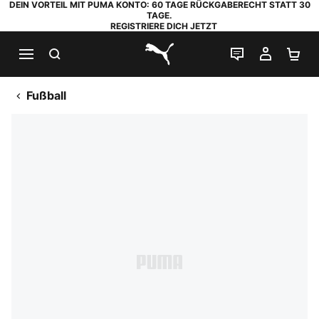
DEIN VORTEIL MIT PUMA KONTO: 60 TAGE RÜCKGABERECHT STATT 30
TAGE.
REGISTRIERE DICH JETZT
SUCHEN
LIVE-CHAT
MEIN K
WA
PUMA.com
Fußball