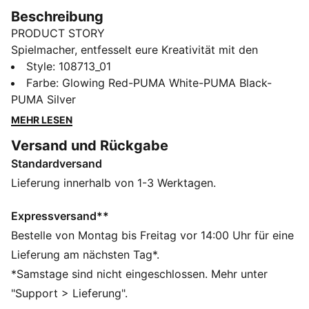
Beschreibung
PRODUCT STORY
Spielmacher, entfesselt eure Kreativität mit den
FUTURE 9 MATCH. Das Obermaterial bietet dank des
Style
:
108713_01
weichen, leichten Basismaterials, des elastischen
Farbe
:
Glowing Red-PUMA White-PUMA Black-
Strickkragens und der mittelhohen Konstruktion eine
PUMA Silver
flexible, sichere und stützende Passform. Gezielte
MEHR LESEN
Prägezonen auf dem Obermaterial bieten mehr Grip
Versand und Rückgabe
am Ball. Die Stollenform und -platzierung rund um den
Standardversand
Drehpunkt sorgen für 360-Grad-Agilität und absolute
Bewegungsfreiheit – damit du die Verteidiger ganz
Lieferung innerhalb von 1-3 Werktagen.
einfach abschütteln kannst.
FEATURES + VORTEILE
Expressversand**
Das Obermaterial der Schuhe besteht zu mindestens
Bestelle von Montag bis Freitag vor 14:00 Uhr für eine
20 % aus recycelten Materialien
Lieferung am nächsten Tag*.
PASSFORM: Weiches, leichtes Mesh-Obermaterial mit
*Samstage sind nicht eingeschlossen. Mehr unter
elastischem Strickschaft und halbhoher Konstruktion –
"Support > Lieferung".
für eine flexible, sichere und stützende Passform