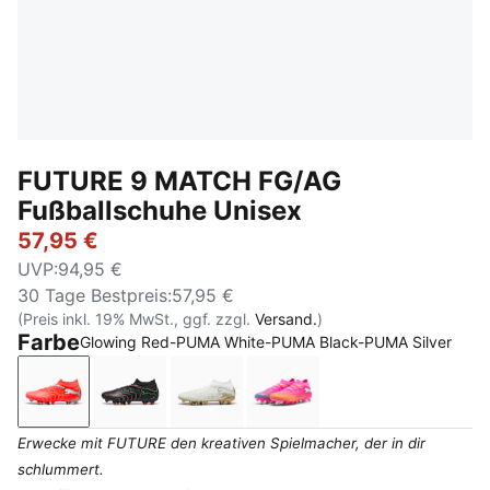
FUTURE 9 MATCH FG/AG
Fußballschuhe Unisex
57,95 €
UVP
:
94,95 €
30 Tage Bestpreis
:
57,95 €
(Preis inkl. 19% MwSt., ggf. zzgl.
Versand.
)
Farbe
Glowing Red-PUMA White-PUMA Black-PUMA Silver
Glowing Red-PUMA White-PUMA Black-PUMA Silver
PUMA Black-Glowing Red-Strong Gray
PUMA White-Metallic Gold-PUMA 
Poison Pink-Sun Stream
Erwecke mit FUTURE den kreativen Spielmacher, der in dir
schlummert.