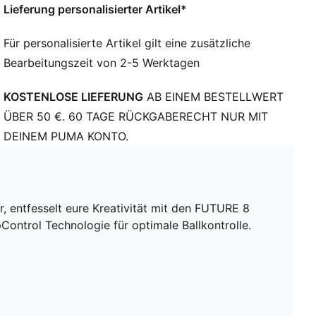
Lieferung personalisierter Artikel*
Ballkontrolle
DETAILS
Für personalisierte Artikel gilt eine zusätzliche
Texturiertes Mesh und GripControl Technologie für
Bearbeitungszeit von 2-5 Werktagen
mehr Grip und Ballkontrolle
PWRTAPE im Mittelfußbereich bietet ultimativen Halt
KOSTENLOSE LIEFERUNG
AB EINEM BESTELLWERT
und Stabilität
Obermaterial aus hochelastischem Vier-Wege-
ÜBER 50 €. 60 TAGE RÜCKGABERECHT NUR MIT
Stretchgarn mit elastischem Strickkragen bietet eine
DEINEM PUMA KONTO.
flexible, sichere und stützende Passform
Leichte und dünne PEBA-Laufsohle mit Stollen
Mit oder ohne Schnürsenkel
Leichte, herausnehmbare Einlegesohle mit NanoGrip
, entfesselt eure Kreativität mit den FUTURE 8
Technologie
Control Technologie für optimale Ballkontrolle.
Reguläre bis breite Passform
MG: Geeignet für Kunstrasen (3G) und harte
Naturböden