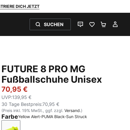
TRIERE DICH JETZT
SUCHEN
LIVE-CHAT
FAVORITEN 0
WARENKO
MEI
FUTURE 8 PRO MG
Fußballschuhe Unisex
70,95 €
UVP
:
139,95 €
30 Tage Bestpreis
:
70,95 €
(Preis inkl. 19% MwSt., ggf. zzgl.
Versand.
)
Farbe
Yellow Alert-PUMA Black-Sun Struck