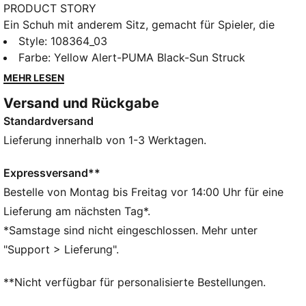
PRODUCT STORY
Ein Schuh mit anderem Sitz, gemacht für Spieler, die
auf dem Spielfeld den Unterschied machen.
Style
:
108364_03
Spielmacher, entfesselt eure Kreativität mit den
Farbe
:
Yellow Alert-PUMA Black-Sun Struck
FUTURE 8 PRO. Sie verfügen über ein flexibles Vier-
MEHR LESEN
Wege-Stretchgarn, unser PWRTAPE für ultimative
Versand und Rückgabe
Stabilität und GripControl Technologie für optimale
Standardversand
Ballkontrolle. Spiele mit oder ohne Schnürsenkel und
dominiere jeden Boden mit Selbstvertrauen.
Lieferung innerhalb von 1-3 Werktagen.
FEATURES + VORTEILE
Das Obermaterial besteht zu mindestens 20 % aus
Expressversand**
recycelten Materialien
Bestelle von Montag bis Freitag vor 14:00 Uhr für eine
FIT #1: Ein hochelastisches Obermaterial in
Lieferung am nächsten Tag*.
Kombination mit einem dehnbaren Strickkragen für
*Samstage sind nicht eingeschlossen. Mehr unter
eine flexible, sichere und stützende Passform
"Support > Lieferung".
FIT #2: PWRTAPE im Mittelfußbereich für den
ultimativen Halt und Stabilität
**Nicht verfügbar für personalisierte Bestellungen.
SKILL: Texturiertes Mesh und GripControl
Technologie gewährleisten noch mehr Grip und