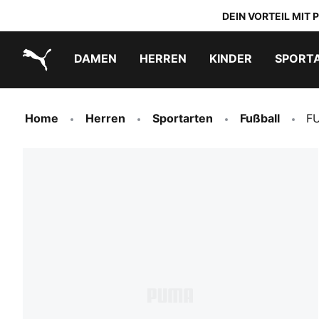
DEIN VORTEIL MIT
DAMEN
HERREN
KINDER
SPORT
PUMA.com
PUMA x TRANSFORMERS
PUMA x DORA THE EXPLORER
Schuhe zum Reinschlüpfen
Home
Herren
Sportarten
Fußball
FU