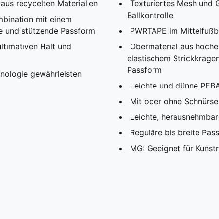
aus recycelten Materialien
Texturiertes Mesh und 
Ballkontrolle
ombination mit einem
ere und stützende Passform
PWRTAPE im Mittelfußber
ltimativen Halt und
Obermaterial aus hoche
elastischem Strickkragen 
Passform
hnologie gewährleisten
Leichte und dünne PEBA
Mit oder ohne Schnürse
Leichte, herausnehmbar
Reguläre bis breite Pas
MG: Geeignet für Kunst