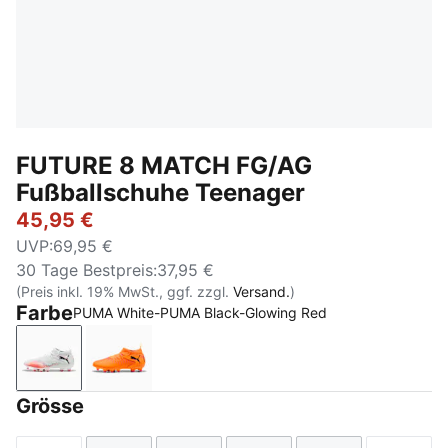
FUTURE 8 MATCH FG/AG
Fußballschuhe Teenager
45,95 €
UVP
:
69,95 €
30 Tage Bestpreis
:
37,95 €
(Preis inkl. 19% MwSt., ggf. zzgl.
Versand.
)
Farbe
PUMA White-PUMA Black-Glowing Red
PUMA White-PUMA Black-Glowing Red
Heat Fire-PUMA Black-Ravish
Grösse