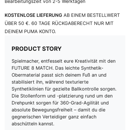
Bearbeitungszeit von 2-5 Werktagen
Futter: Textil
Support-Tape über dem Mittelfuß für Halt und
KOSTENLOSE LIEFERUNG
AB EINEM BESTELLWERT
Stabilität
Oberfläche: geeignet für festen Boden und Kunstrasen
ÜBER 50 €. 60 TAGE RÜCKGABERECHT NUR MIT
(Firm Ground/Artificial Ground)
DEINEM PUMA KONTO.
Innovative Anordnung, Ausrichtung und Platzierung
der Stollen für blitzschnelle Richtungswechsel und
PRODUCT STORY
360-Grad-Beweglichkeit auf harten Naturböden und
Kunstrasen
Spielmacher, entfesselt eure Kreativität mit den
PUMA Teenager: Empfohlen für ältere Kinder und
FUTURE 8 MATCH. Das leichte Synthetik-
Teenager zwischen 8 und 16 Jahren
Obermaterial passt sich deinem Fuß an und
stabilisiert ihn, während texturierte
Synthetiklinien für gezielte Ballkontrolle sorgen.
Die Stollenform und -platzierung rund um den
Drehpunkt sorgen für 360-Grad-Agilität und
absolute Bewegungsfreiheit – damit du die
gegnerischen Verteidiger ganz einfach
abschütteln kannst.