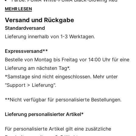
texturierte Synthetiklinien für gezielte Ballkontrolle
MEHR LESEN
sorgen. Die Stollenform und -platzierung rund um den
Versand und Rückgabe
Drehpunkt sorgen für 360-Grad-Agilität und absolute
Standardversand
Bewegungsfreiheit – damit du die gegnerischen
Verteidiger ganz einfach abschütteln kannst.
Lieferung innerhalb von 1-3 Werktagen.
FEATURES + VORTEILE
Das Obermaterial der Schuhe besteht zu mindestens
Expressversand**
30 % aus recycelten Materialien.
Bestelle von Montag bis Freitag vor 14:00 Uhr für eine
DETAILS
Lieferung am nächsten Tag*.
Breite: Regulär
*Samstage sind nicht eingeschlossen. Mehr unter
Texturierte Synthetiklinien für mehr Grip und
"Support > Lieferung".
Ballkontrolle
Verschluss: Schnürsenkel
**Nicht verfügbar für personalisierte Bestellungen.
Weiches, leichtes Synthetik-Obermaterial mit
dehnbarem Strickkragen und einer mittelhohen
Lieferung personalisierter Artikel*
Schaftkonstruktion für verbesserte Passform, Komfort
und Support
Für personalisierte Artikel gilt eine zusätzliche
Absatzart: Flach