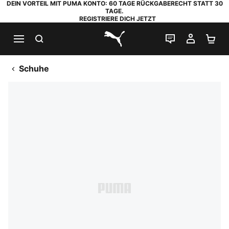
DEIN VORTEIL MIT PUMA KONTO: 60 TAGE RÜCKGABERECHT STATT 30
TAGE.
REGISTRIERE DICH JETZT
SUCHEN
LIVE-CHAT
MEIN K
WA
PUMA.com
Schuhe