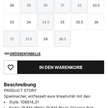
28
29
30
31
32
32.5
Größe
Größe
Größe
Größe
Größe
Größe
33
34
34.5
35
35.5
36
Größe
Größe
Größe
Größe
Größe
Größe
37
37.5
38
38.5
Größe
Größe
Größe
Größe
GRÖSSENTABELLE
IN DEN WARENKORB
Zu Favoriten hinzufügen
Beschreibung
PRODUCT STORY
Spielmacher, entfesselt eure Kreativität mit den
FUTURE 8 MATCH. Das leichte Synthetik-Obermaterial
Style
:
108614_01
passt sich deinem Fuß an und stabilisiert ihn, während
Farbe
:
PUMA White-PUMA Black-Glowing Red