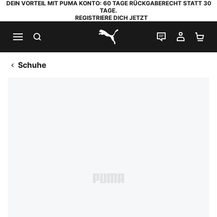
DEIN VORTEIL MIT PUMA KONTO: 60 TAGE RÜCKGABERECHT STATT 30
TAGE.
REGISTRIERE DICH JETZT
SUCHEN
LIVE-CHAT
MEIN K
WA
PUMA.com
Schuhe