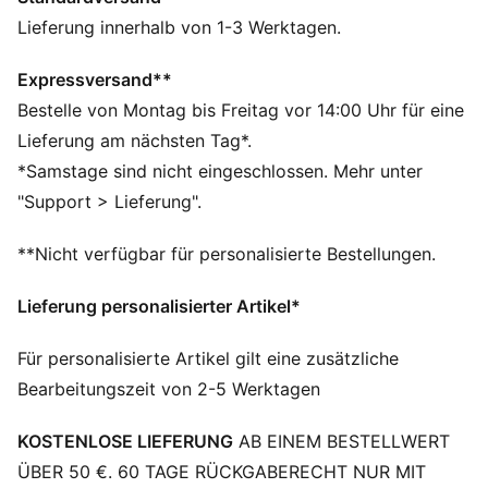
SOFTFOAM+: Bequeme Innensohle mit Step-in-
Komfort, die dank der extradicken Ferse für eine
Lieferung innerhalb von 1-3 Werktagen.
weiche Dämpfung sorgt
DETAILS
Expressversand**
Entworfen für: Running
Bestelle von Montag bis Freitag vor 14:00 Uhr für eine
Breite: Regulär
Lieferung am nächsten Tag*.
Verschluss: Schnürsenkel
*Samstage sind nicht eingeschlossen. Mehr unter
Absatzart: Flach
"Support > Lieferung".
PUMALite Schaumstoff für federleichten Komfort
Die strapazierfähige, profilierte Laufsohle sorgt für
**Nicht verfügbar für personalisierte Bestellungen.
Traktion auf verschiedenen Oberflächen
Charakteristische PUMA Branding-Details
Lieferung personalisierter Artikel*
PUMA Teenager: Empfohlen für ältere Kinder und
Teenager zwischen 8 und 16 Jahren
Für personalisierte Artikel gilt eine zusätzliche
Bearbeitungszeit von 2-5 Werktagen
KOSTENLOSE LIEFERUNG
AB EINEM BESTELLWERT
ÜBER 50 €. 60 TAGE RÜCKGABERECHT NUR MIT