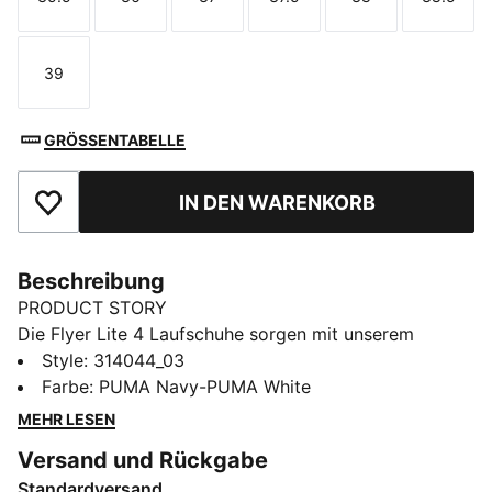
Größe
Größe
Größe
Größe
Größe
Größe
39
Größe
GRÖSSENTABELLE
IN DEN WARENKORB
Zu Favoriten hinzufügen
Beschreibung
PRODUCT STORY
Die Flyer Lite 4 Laufschuhe sorgen mit unserem
PUMALITE Schaumstoff und der SOFTFOAM+
Style
:
314044_03
Innensohle für leichten Tragekomfort. Das markante,
Farbe
:
PUMA Navy-PUMA White
moderne Design bietet jungen Läufern von morgens
MEHR LESEN
bis abends frischen Komfort.
Versand und Rückgabe
FEATURES + VORTEILE
Standardversand