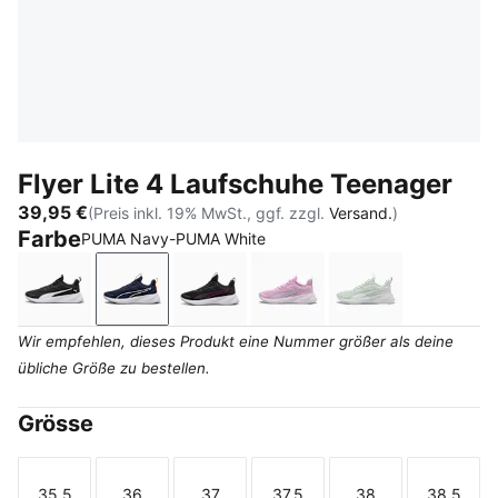
Flyer Lite 4 Laufschuhe Teenager
39,95 €
(Preis inkl. 19% MwSt., ggf. zzgl.
Versand.
)
Farbe
PUMA Navy-PUMA White
PUMA Black-PUMA White
PUMA Navy-PUMA White
PUMA Black-Fuchsia Glow
Mauve Glow-Aqua Glow
Sage Glow-PUM
Wir empfehlen, dieses Produkt eine Nummer größer als deine
übliche Größe zu bestellen.
Grösse
35.5
36
37
37.5
38
38.5