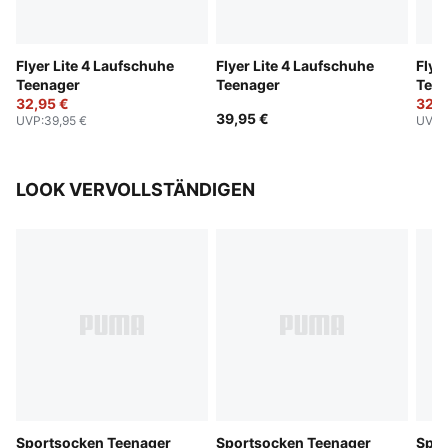
Flyer Lite 4 Laufschuhe
Flyer Lite 4 Laufschuhe
Flye
Teenager
Teenager
Teen
32,95 €
32,9
39,95 €
UVP
:
39,95 €
UVP
:
LOOK VERVOLLSTÄNDIGEN
Sportsocken Teenager
Sportsocken Teenager
Spor