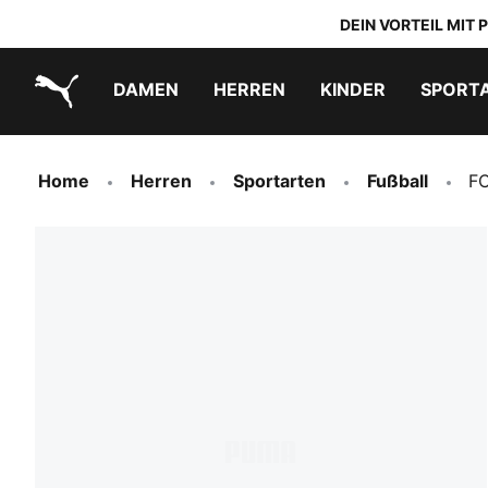
DEIN VORTEIL MIT
DAMEN
HERREN
KINDER
SPORT
PUMA.com
PUMA x TRANSFORMERS
PUMA x DORA THE EXPLORER
Schuhe zum Reinschlüpfen
Home
Herren
Sportarten
Fußball
FC