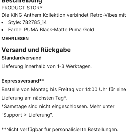
Beschreibung
PRODUCT STORY
Die KING Anthem Kollektion verbindet Retro-Vibes mit
einem modernem Twist und wird von den Spielern bei
Style
:
782785_14
ihrem Einlauf vor dem Spiel getragen. Mit markanten,
Farbe
:
PUMA Black-Matte Puma Gold
vintage-inspirierten Designs feierst du mit dieser
MEHR LESEN
Kleidung das Erbe deines Vereins und zeigst dabei
Versand und Rückgabe
deinen Stolz. Diese Kollektion bietet zeitlosen Style
Standardversand
und modernen Komfort auf und neben dem Spielfeld
– ein echtes Symbol für Loyalität und Tradition.
Lieferung innerhalb von 1-3 Werktagen.
FEATURES + VORTEILE
dryCELL: Hochfunktionale Materialien leiten den
Expressversand**
Schweiß weg von deiner Haut und halten dich beim
Bestelle von Montag bis Freitag vor 14:00 Uhr für eine
Training angenehm trocken.
Lieferung am nächsten Tag*.
Hergestellt aus mindestens 50 % recycelten
*Samstage sind nicht eingeschlossen. Mehr unter
Materialien.
"Support > Lieferung".
DETAILS
Passform: Normal
**Nicht verfügbar für personalisierte Bestellungen.
Hauptmaterial: Spacer