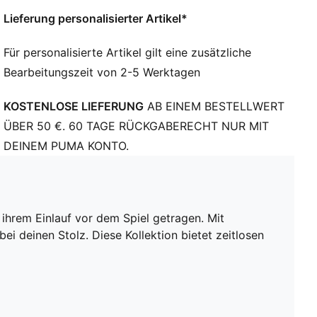
Länge: Regulär
Lieferung personalisierter Artikel*
Bundhöhe: Mittel
Taschen: Seitentasche
Für personalisierte Artikel gilt eine zusätzliche
Club und PUMA Branding-Details
Bearbeitungszeit von 2-5 Werktagen
KOSTENLOSE LIEFERUNG
AB EINEM BESTELLWERT
ÜBER 50 €. 60 TAGE RÜCKGABERECHT NUR MIT
DEINEM PUMA KONTO.
ihrem Einlauf vor dem Spiel getragen. Mit
ei deinen Stolz. Diese Kollektion bietet zeitlosen