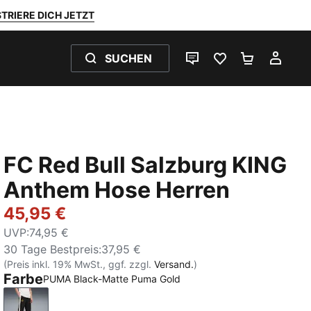
TRIERE DICH JETZT
SUCHEN
LIVE-CHAT
FAVORITEN 0
WARENKO
MEI
FC Red Bull Salzburg KING
Anthem Hose Herren
45,95 €
UVP
:
74,95 €
30 Tage Bestpreis
:
37,95 €
(Preis inkl. 19% MwSt., ggf. zzgl.
Versand.
)
Farbe
PUMA Black-Matte Puma Gold