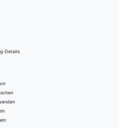
g-Details
ion
aschen
rwenden
eln
eln