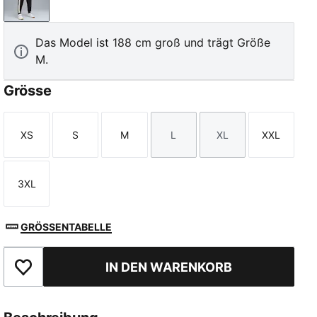
PUMA Black-Matte Puma Gold
Das Model ist 188 cm groß und trägt Größe
M.
Grösse
XS
S
M
L
XL
XXL
Größe
Größe
Größe
Größe
Größe
Größe
3XL
Größe
GRÖSSENTABELLE
IN DEN WARENKORB
Zu Favoriten hinzufügen