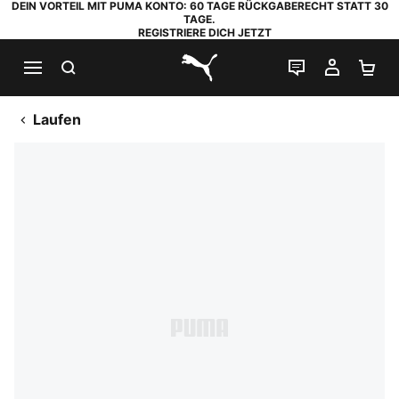
DEIN VORTEIL MIT PUMA KONTO: 60 TAGE RÜCKGABERECHT STATT 30
TAGE.
REGISTRIERE DICH JETZT
SUCHEN
LIVE-CHAT
MEIN K
WA
PUMA.com
Laufen