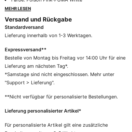
Kilometern. Mit einer verbesserten NITROFOAM™ Elite
MEHR LESEN
Laufsohle für optimale Energierückgabe und einer
Versand und Rückgabe
präzisionsgefertigten PWRPLATE aus Karbonfaser für
Standardversand
hervorragenden Antrieb vom Start bis zur Ziellinie. Die
Laufsohle aus PUMAGRIP sorgt bei jedem Wettkampf
Lieferung innerhalb von 1-3 Werktagen.
für eine Top-Performance. Hol dir deine neue PB mit
dem Fast-R NITRO™ Elite 3.
Expressversand**
FEATURES + VORTEILE
Bestelle von Montag bis Freitag vor 14:00 Uhr für eine
NITROFOAM™ Elite: Hochwertige Performance-
Lieferung am nächsten Tag*.
Schaumstofftechnologie, die höchste
*Samstage sind nicht eingeschlossen. Mehr unter
Reaktionsfähigkeit in einem extrem leichten Paket
"Support > Lieferung".
bietet
PWRPLATE: Carbonfaserplatte für maximale
**Nicht verfügbar für personalisierte Bestellungen.
Energierückgabe und einen propulsiven Lauf
PUMAGRIP: Strapazierfähige Performance-
Lieferung personalisierter Artikel*
Gummimischung für Traktion auf allen Oberflächen
DETAILS
Für personalisierte Artikel gilt eine zusätzliche
Breite: Regulär