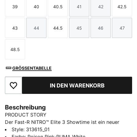
39
40
40.5
41
42
42.5
Größe
Größe
Größe
Größe
Größe
Größe
43
44
44.5
45
46
47
Größe
Größe
Größe
Größe
Größe
Größe
48.5
Größe
GRÖSSENTABELLE
IN DEN WARENKORB
Zu Favoriten hinzufügen
Beschreibung
PRODUCT STORY
Der Fast-R NITRO™ Elite 3 Showtime ist ein neuer
Meilenstein in der Welt des Straßenlaufs – für deine
Style
:
313615_01
nächsten persönlichen Bestzeiten bei 5 bis 42
Farbe
:
Poison Pink-PUMA White