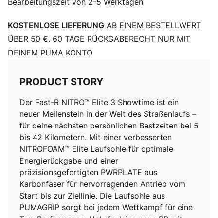
Bearbeitungszeit von 2-5 Werktagen
Zehentyp: Abgerundet
Verschluss: Schnürsenkel
KOSTENLOSE LIEFERUNG
AB EINEM BESTELLWERT
Standhöhe: 40 mm/32 mm
Absatzart: Flach
ÜBER 50 €. 60 TAGE RÜCKGABERECHT NUR MIT
ULTRAWEAVE für ein ultraleichtes Tragegefühl
DEINEM PUMA KONTO.
Dämpfung: Maximal
Sprengung: 8 mm
PRODUCT STORY
Pronation: Neutral
PWRTAPE für mehr Halt
Der Fast-R NITRO™ Elite 3 Showtime ist ein
neuer Meilenstein in der Welt des Straßenlaufs –
für deine nächsten persönlichen Bestzeiten bei 5
bis 42 Kilometern. Mit einer verbesserten
NITROFOAM™ Elite Laufsohle für optimale
Energierückgabe und einer
präzisionsgefertigten PWRPLATE aus
Karbonfaser für hervorragenden Antrieb vom
Start bis zur Ziellinie. Die Laufsohle aus
PUMAGRIP sorgt bei jedem Wettkampf für eine