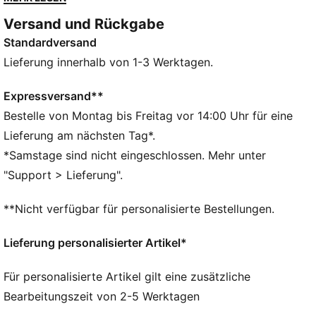
sichere Traktion für Speed und deine neue Bestzeit.
Versand und Rückgabe
FEATURES + VORTEILE
Standardversand
PWRPLATE: Carbonfaserplatte zur Stabilisierung der
Zwischensohle bei gleichzeitiger Maximierung der
Lieferung innerhalb von 1-3 Werktagen.
Energieübertragung
NITROFOAM™ Elite: Extrem leichte, hochwertige
Expressversand**
Performance-Schaumstofftechnologie für exzellente
Bestelle von Montag bis Freitag vor 14:00 Uhr für eine
Reaktionsfähigkeit
Lieferung am nächsten Tag*.
DETAILS
*Samstage sind nicht eingeschlossen. Mehr unter
Entworfen für: Straßenlauf
"Support > Lieferung".
Breite: Regulär
Verschluss: Schnürsenkel
**Nicht verfügbar für personalisierte Bestellungen.
Pronation: Neutral
Dämpfung: Maximal
Lieferung personalisierter Artikel*
Durchschnittliche Kilometerzahl 300 km
Sprengung: 8 mm
Für personalisierte Artikel gilt eine zusätzliche
Gewicht: 170 g (bei Schuhgröße 42)
Bearbeitungszeit von 2-5 Werktagen