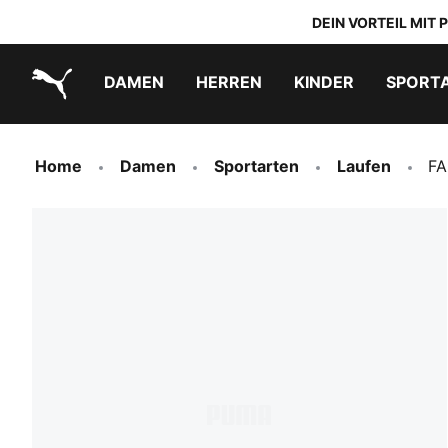
DEIN VORTEIL MIT
DAMEN
HERREN
KINDER
SPORT
PUMA.com
PUMA x TRANSFORMERS
PUMA x DORA THE EXPLORER
Schuhe zum Reinschlüpfen
Home
Damen
Sportarten
Laufen
FA