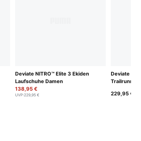
Deviate NITRO™ Elite 3 Ekiden
Deviate NIT
Laufschuhe Damen
Trailrunnin
138,95 €
229,95 €
UVP
:
229,95 €