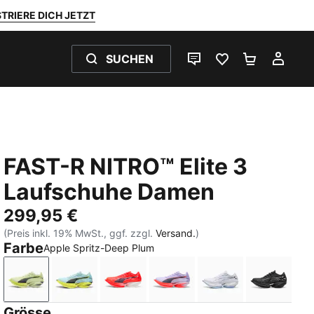
TRIERE DICH JETZT
SUCHEN
LIVE-CHAT
FAVORITEN 0
WARENKO
MEI
FAST-R NITRO™ Elite 3
Laufschuhe Damen
299,95 €
(Preis inkl. 19% MwSt., ggf. zzgl.
Versand.
)
Farbe
Apple Spritz-Deep Plum
Apple Spritz-Deep Plum
Fresh Water-Lemon Crush
Ultra Red-Inky Depths-PUMA White
Light Lavender-Inky Depth
PUMA White-Cha
PUMA Bl
Grösse