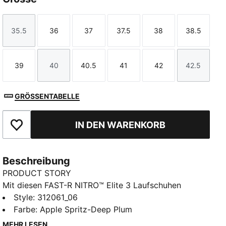
35.5
36
37
37.5
38
38.5
Größe
Größe
Größe
Größe
Größe
Größe
39
40
40.5
41
42
42.5
Größe
Größe
Größe
Größe
Größe
Größe
GRÖSSENTABELLE
IN DEN WARENKORB
Zu Favoriten hinzufügen
Beschreibung
PRODUCT STORY
Mit diesen FAST-R NITRO™ Elite 3 Laufschuhen
steigerst du dein Tempo für den Wettkampf. Sie
Style
:
312061_06
haben einen Antrieb aus Karbonfaser, ein leichtes
Farbe
:
Apple Spritz-Deep Plum
Obermaterial für ein weiches, festes Tragegefühl und
MEHR LESEN