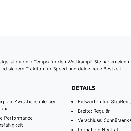
igerst du dein Tempo für den Wettkampf. Sie haben einen A
und sichere Traktion für Speed und deine neue Bestzeit.
DETAILS
ng der Zwischensohle bei
Entworfen für: Straßenl
gung
Breite: Regulär
ge Performance-
Verschluss: Schnürsenke
sfähigkeit
Pronation: Neutral