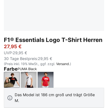
F1® Essentials Logo T-Shirt Herren
27,95 €
UVP
:
29,95 €
30 Tage Bestpreis
:
29,95 €
(Preis inkl. 19% MwSt., ggf. zzgl.
Versand.
)
Farbe
PUMA Black
PUMA Black
PUMA White
Pop Red
Das Model ist 186 cm groß und trägt Größe
M.