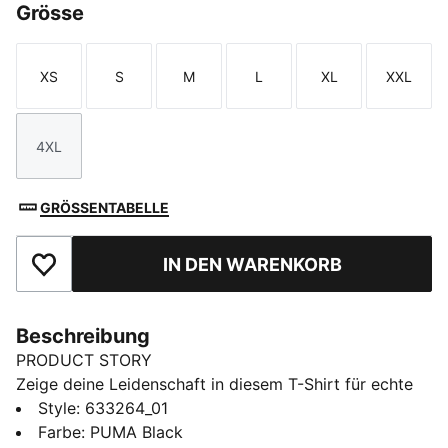
Grösse
XS
S
M
L
XL
XXL
Größe
Größe
Größe
Größe
Größe
Größe
4XL
Größe
GRÖSSENTABELLE
IN DEN WARENKORB
Zu Favoriten hinzufügen
Beschreibung
PRODUCT STORY
Zeige deine Leidenschaft in diesem T-Shirt für echte
Fans mit einem auffälligen F1® Logo und einem PUMA
Style
:
633264_01
Cat Print. Das Modell in Regular Fit ist dein perfekter
Farbe
:
PUMA Black