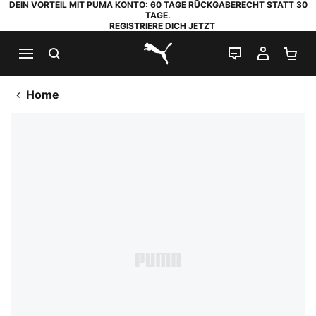
DEIN VORTEIL MIT PUMA KONTO: 60 TAGE RÜCKGABERECHT STATT 30
TAGE.
REGISTRIERE DICH JETZT
SUCHEN
LIVE-CHAT
MEIN K
WA
PUMA.com
Home