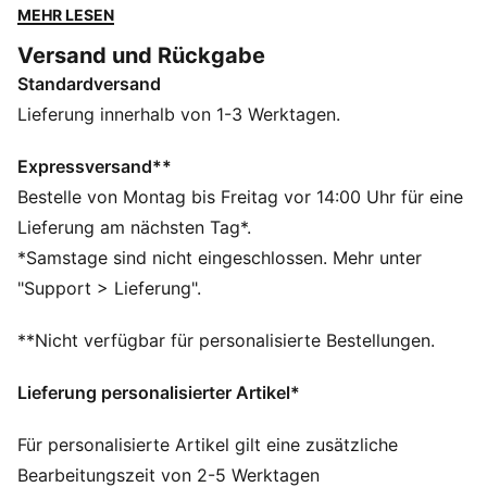
Begleiter für jeden Tag. Fühle die Energie und setze ein
MEHR LESEN
Statement, wo immer du hingehst!
Versand und Rückgabe
FEATURES + VORTEILE
Standardversand
Hergestellt aus mindestens 20 % recycelter Baumwolle
DETAILS
Lieferung innerhalb von 1-3 Werktagen.
Regular Fit
Hauptmaterial 2: Single Jersey
Expressversand**
Reguläre Länge
Bestelle von Montag bis Freitag vor 14:00 Uhr für eine
Rundhalsausschnitt
Lieferung am nächsten Tag*.
Kurze Ärmel
*Samstage sind nicht eingeschlossen. Mehr unter
F1® und PUMA Branding
"Support > Lieferung".
**Nicht verfügbar für personalisierte Bestellungen.
Lieferung personalisierter Artikel*
Für personalisierte Artikel gilt eine zusätzliche
Bearbeitungszeit von 2-5 Werktagen