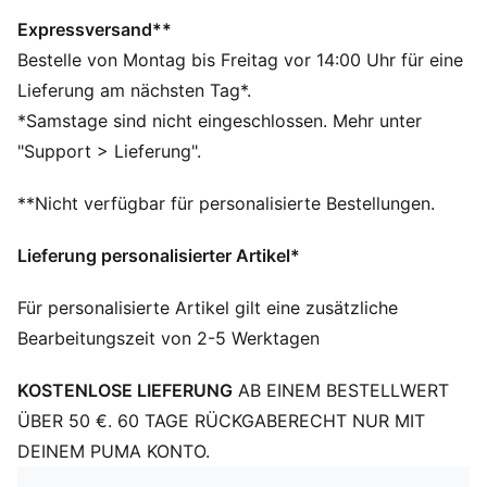
Speer eine neue Bestweite wirfst.
DETAILS
Expressversand**
Mittelhoher Schaft
Bestelle von Montag bis Freitag vor 14:00 Uhr für eine
Drei Mittelfußriemen für mehr Stabilität des Fußes
Lieferung am nächsten Tag*.
Gestanzte Eco Ortholite Ultra Innensohle, die mit der
*Samstage sind nicht eingeschlossen. Mehr unter
Strobel-Platte verklebt ist
"Support > Lieferung".
Durchgehende EVONIK Platte innen
22 austauschbare Spike-Stifte in einer Länge von
**Nicht verfügbar für personalisierte Bestellungen.
12 mm
PUMAGRIP Gummilaufsohle
Lieferung personalisierter Artikel*
Obermaterial: Leder; Futter: Textil; Zwischensohle:
Gummi; Laufsohle: Gummi
Für personalisierte Artikel gilt eine zusätzliche
Bearbeitungszeit von 2-5 Werktagen
KOSTENLOSE LIEFERUNG
AB EINEM BESTELLWERT
ÜBER 50 €. 60 TAGE RÜCKGABERECHT NUR MIT
DEINEM PUMA KONTO.