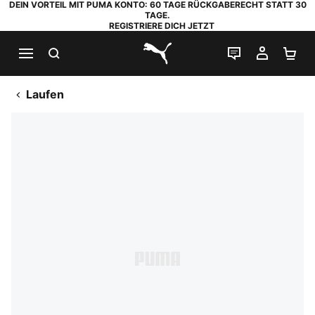
DEIN VORTEIL MIT PUMA KONTO: 60 TAGE RÜCKGABERECHT STATT 30
TAGE.
REGISTRIERE DICH JETZT
SUCHEN
LIVE-CHAT
MEIN K
WA
PUMA.com
Laufen