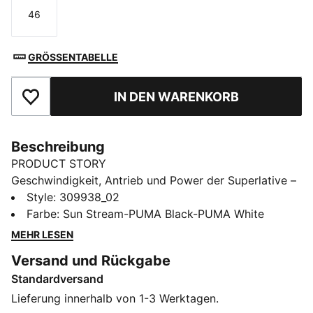
46
Größe
GRÖSSENTABELLE
IN DEN WARENKORB
Zu Favoriten hinzufügen
Beschreibung
PRODUCT STORY
Geschwindigkeit, Antrieb und Power der Superlative –
dafür steht der evoSPEED Elite 2.0 Javelin Schuh. Der
Style
:
309938_02
Wurfschuh hat eine durchgehende EVONIK Platte mit
Farbe
:
Sun Stream-PUMA Black-PUMA White
11 Spikes für maximale Leistung und die Laufsohle
MEHR LESEN
sorgt dank PUMAGRIP für hervorragende Traktion. Die
Versand und Rückgabe
drei Mittelfußriemen geben deinem Fuß zusätzlichen
Standardversand
Halt und eine gestanzte Eco Ortholite Ultra Innensohle
sorgt für Dämpfung und Komfort, wenn du mit deinem
Lieferung innerhalb von 1-3 Werktagen.