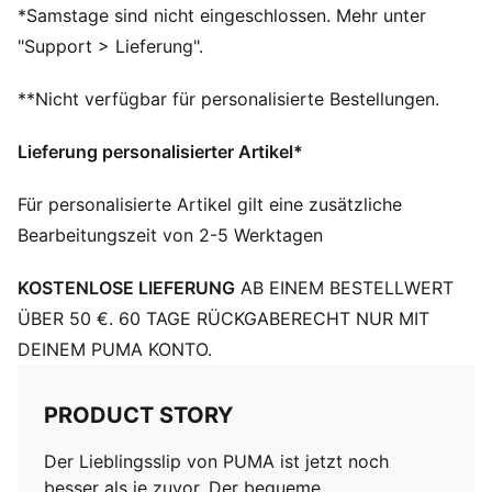
PUMA Branding-Details
*Samstage sind nicht eingeschlossen. Mehr unter
95 % BAUMWOLLE, 5 % ELASTHAN; ELASTISCHER
"Support > Lieferung".
BUND: 56 % Polyamid, 31 % POLYESTER, 13 %
ELASTHAN
**Nicht verfügbar für personalisierte Bestellungen.
Lieferung personalisierter Artikel*
Für personalisierte Artikel gilt eine zusätzliche
Bearbeitungszeit von 2-5 Werktagen
KOSTENLOSE LIEFERUNG
AB EINEM BESTELLWERT
ÜBER 50 €. 60 TAGE RÜCKGABERECHT NUR MIT
DEINEM PUMA KONTO.
PRODUCT STORY
Der Lieblingsslip von PUMA ist jetzt noch
besser als je zuvor. Der bequeme