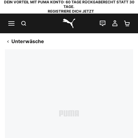
DEIN VORTEIL MIT PUMA KONTO: 60 TAGE RÜCKGABERECHT STATT 30
TAGE.
REGISTRIERE DICH JETZT
SUCHEN
LIVE-CHAT
MEIN K
WA
PUMA.com
Unterwäsche