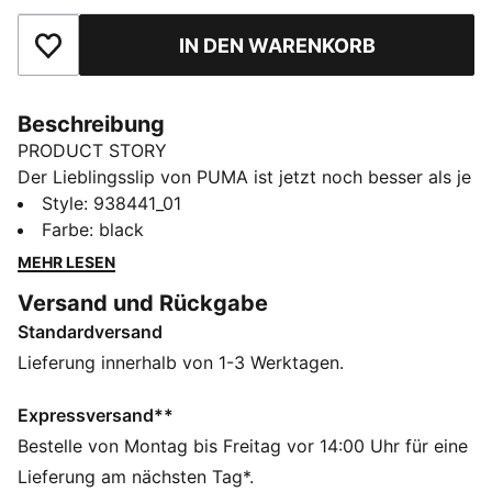
IN DEN WARENKORB
Zu Favoriten hinzufügen
Beschreibung
PRODUCT STORY
Der Lieblingsslip von PUMA ist jetzt noch besser als je
zuvor. Der bequeme Baumwollstretch fühlt sich
Style
:
938441_01
absolut angenehm auf deiner Haut an. Oben ist
Farbe
:
black
darüber hinaus ein Komfortbund eingearbeitet. Genau
MEHR LESEN
das, was deiner Garderobe noch gefehlt hat, um dein
Versand und Rückgabe
Spiel auf ein neues Level zu heben. Der perfekte 4er-
Standardversand
Pack, für die ganze Woche.
DETAILS
Lieferung innerhalb von 1-3 Werktagen.
Komfortabler Baumwollstretch
Weiches Material
Expressversand**
Komfortbund
Bestelle von Montag bis Freitag vor 14:00 Uhr für eine
Komfortabler Stil von PUMA
Lieferung am nächsten Tag*.