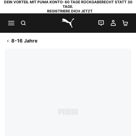
DEIN VORTEIL MIT PUMA KONTO: 60 TAGE RÜCKGABERECHT STATT 30
TAGE.
REGISTRIERE DICH JETZT
SUCHEN
LIVE-CHAT
MEIN K
WA
PUMA.com
8-16 Jahre