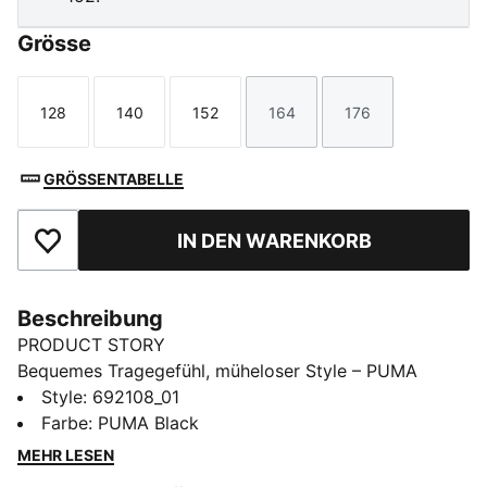
Grösse
128
140
152
164
176
Größe
Größe
Größe
Größe
Größe
GRÖSSENTABELLE
IN DEN WARENKORB
Zu Favoriten hinzufügen
Beschreibung
PRODUCT STORY
Bequemes Tragegefühl, müheloser Style – PUMA
Essentials Elevated bringt Komfort für jeden Tag auf
Style
:
692108_01
ein neues Level. Mit sportlich inspirierten Details und
Farbe
:
PUMA Black
der perfekten Passform bekommen deine Lieblings-
MEHR LESEN
Essentials ein schickes Upgrade. Casual und dabei