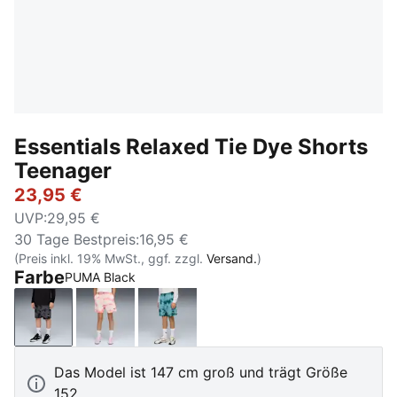
Essentials Relaxed Tie Dye Shorts
Teenager
23,95 €
UVP
:
29,95 €
30 Tage Bestpreis
:
16,95 €
(Preis inkl. 19% MwSt., ggf. zzgl.
Versand.
)
Farbe
PUMA Black
PUMA Black
Wild Pink
Emerald Ice
Das Model ist 147 cm groß und trägt Größe
152.