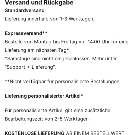
Versand und Rückgabe
immer auf den Punkt – denn auch dein Alltagsstyle soll
Standardversand
sich großartig anfühlen.
FEATURES + VORTEILE
Lieferung innerhalb von 1-3 Werktagen.
Hergestellt aus mindestens 20 % recycelter
Baumwolle.
Expressversand**
DETAILS
Bestelle von Montag bis Freitag vor 14:00 Uhr für eine
Passform: Relaxed
Lieferung am nächsten Tag*.
Hauptmaterial: French Terry
*Samstage sind nicht eingeschlossen. Mehr unter
Verschluss: Elastischer Bund mit Tunnelzug
"Support > Lieferung".
Tie Dye
Länge: Endet oberhalb des Knies
**Nicht verfügbar für personalisierte Bestellungen.
Bundhöhe: Mittel
Taschen: Seitentasche
Lieferung personalisierter Artikel*
PUMA Cat Logo
PUMA Teenager: Empfohlen für ältere Kinder und
Für personalisierte Artikel gilt eine zusätzliche
Teenager zwischen 8 und 16 Jahren
Bearbeitungszeit von 2-5 Werktagen
KOSTENLOSE LIEFERUNG
AB EINEM BESTELLWERT