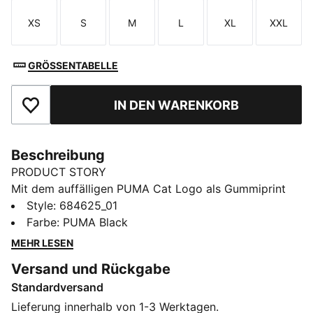
XS
S
M
L
XL
XXL
Größe
Größe
Größe
Größe
Größe
Größe
GRÖSSENTABELLE
IN DEN WARENKORB
Zu Favoriten hinzufügen
Beschreibung
PRODUCT STORY
Mit dem auffälligen PUMA Cat Logo als Gummiprint
kombiniert diese Windjacke Style und Funktionalität.
Style
:
684625_01
Mit Leistentaschen hinten für deine Essentials, einer
Farbe
:
PUMA Black
kuscheligen Kapuze und elastischen Bündchen und
MEHR LESEN
Saum ist sie das perfekte Übergangsteil für kühlere
Versand und Rückgabe
Tage.
Standardversand
FEATURES + VORTEILE
Aus 100 % recyceltem Material, Besatz und Deko sind
Lieferung innerhalb von 1-3 Werktagen.