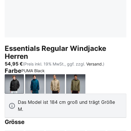
Essentials Regular Windjacke
Herren
54,95 €
(Preis inkl. 19% MwSt., ggf. zzgl.
Versand.
)
Farbe
PUMA Black
PUMA Black
Midnight Petrol
Ice Coffee
Loden Green
Das Model ist 184 cm groß und trägt Größe
M.
Grösse