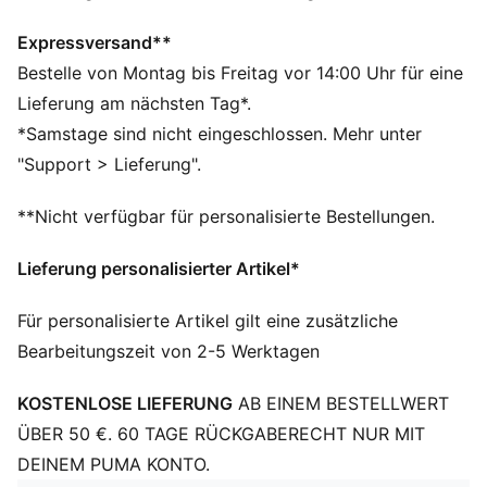
ausgenommen
DETAILS
Expressversand**
Regular Fit
Bestelle von Montag bis Freitag vor 14:00 Uhr für eine
Rundhalsausschnitt
Lieferung am nächsten Tag*.
Lange Ärmel
*Samstage sind nicht eingeschlossen. Mehr unter
Paspeltaschen auf der Rückseite
"Support > Lieferung".
PUMA Branding-Details
**Nicht verfügbar für personalisierte Bestellungen.
Lieferung personalisierter Artikel*
Für personalisierte Artikel gilt eine zusätzliche
Bearbeitungszeit von 2-5 Werktagen
KOSTENLOSE LIEFERUNG
AB EINEM BESTELLWERT
ÜBER 50 €. 60 TAGE RÜCKGABERECHT NUR MIT
DEINEM PUMA KONTO.