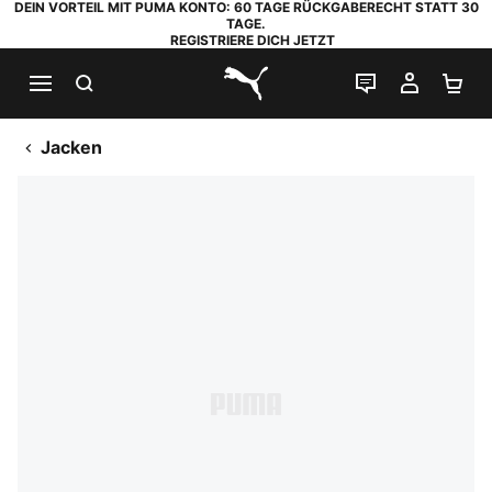
DEIN VORTEIL MIT PUMA KONTO: 60 TAGE RÜCKGABERECHT STATT 30
TAGE.
REGISTRIERE DICH JETZT
SUCHEN
LIVE-CHAT
MEIN K
WA
PUMA.com
Jacken