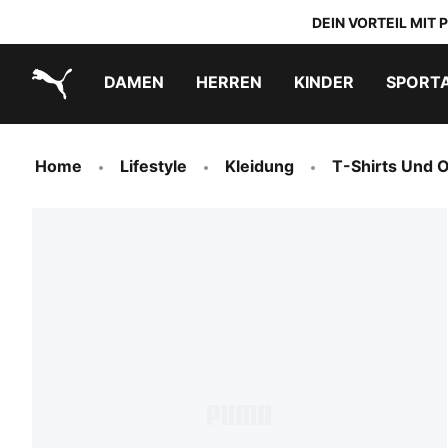
DEIN VORTEIL MIT
DAMEN
HERREN
KINDER
SPORT
PUMA.com
PUMA x TRANSFORMERS
PUMA x DORA THE EXPLORER
Schuhe zum Reinschlüpfen
Home
Lifestyle
Kleidung
T-Shirts Und O