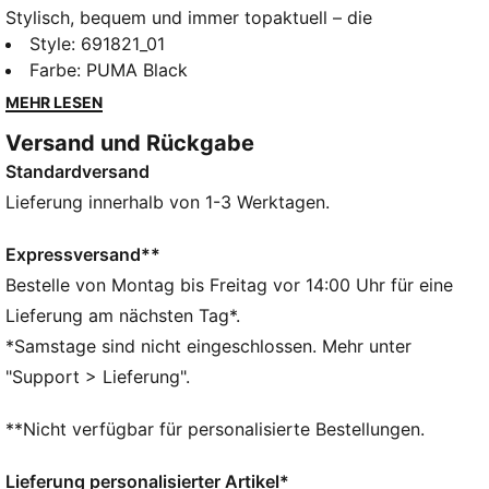
Stylisch, bequem und immer topaktuell – die
Essentials Graphic Kollektion ist für lässige Tage
Style
:
691821_01
gemacht. Zum Loungen, Kaffee trinken oder für
Farbe
:
PUMA Black
unterwegs – diese Teile schaffen die perfekte Balance
MEHR LESEN
zwischen Komfort und Style. Schlicht, vielseitig und
Versand und Rückgabe
so designt, damit du dich von morgens bis abends
Standardversand
wohlfühlst.
FEATURES + VORTEILE
Lieferung innerhalb von 1-3 Werktagen.
Hergestellt aus mindestens 20 % recycelter
Baumwolle.
Expressversand**
DETAILS
Bestelle von Montag bis Freitag vor 14:00 Uhr für eine
Passform: Relaxed
Lieferung am nächsten Tag*.
Hauptmaterial: Single Jersey
*Samstage sind nicht eingeschlossen. Mehr unter
Ausschnitt: Rundhalsausschnitt
"Support > Lieferung".
Kurze Ärmel
Länge: Regulär
**Nicht verfügbar für personalisierte Bestellungen.
Lieferung personalisierter Artikel*