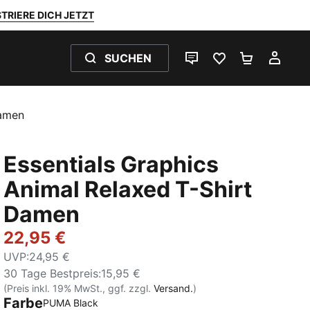
TRIERE DICH JETZT
SUCHEN
LIVE-CHAT
FAVORITEN 0
WARENKO
MEI
Damen
Essentials Graphics
Animal Relaxed T-Shirt
Damen
22,95 €
UVP
:
24,95 €
30 Tage Bestpreis
:
15,95 €
(Preis inkl. 19% MwSt., ggf. zzgl.
Versand.
)
Farbe
PUMA Black