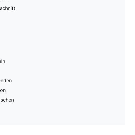
schnitt
eln
enden
ion
aschen