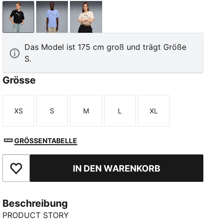
PUMA Black
Intense Lavender
Alpine Snow
Das Model ist 175 cm groß und trägt Größe
S.
Grösse
XS
S
M
L
XL
Größe
Größe
Größe
Größe
Größe
GRÖSSENTABELLE
IN DEN WARENKORB
Zu Favoriten hinzufügen
Beschreibung
PRODUCT STORY