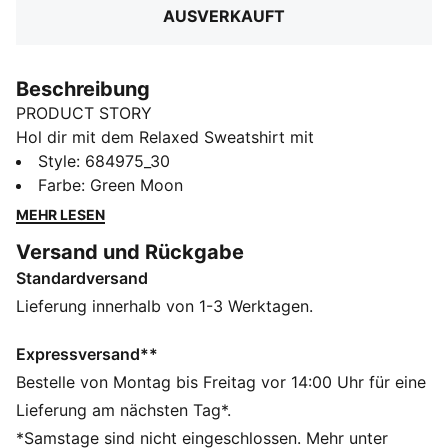
AUSVERKAUFT
Beschreibung
PRODUCT STORY
Hol dir mit dem Relaxed Sweatshirt mit
Rundhalsausschnitt mühelosen Style. Mit dem
Style
:
684975_30
eleganten PUMA Branding ist es perfekt für alle, die
Farbe
:
Green Moon
lässige Vibes lieben. Zeig deinen PUMA Stolz mit
MEHR LESEN
ultimativem Casual-Chic.
Versand und Rückgabe
FEATURES + VORTEILE
Standardversand
Hergestellt aus mindestens 50 % recycelten
Materialien
Lieferung innerhalb von 1-3 Werktagen.
DETAILS
Relaxed Fit
Expressversand**
French Terry
Bestelle von Montag bis Freitag vor 14:00 Uhr für eine
Reguläre Länge
Lieferung am nächsten Tag*.
Rundhalsausschnitt
*Samstage sind nicht eingeschlossen. Mehr unter