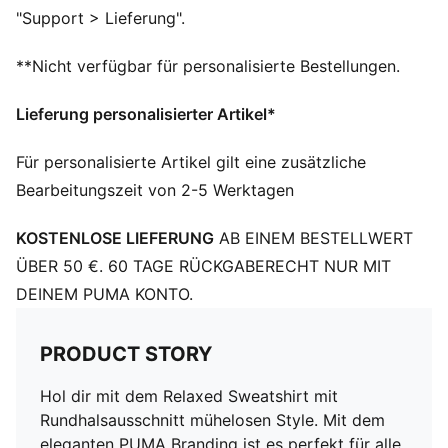
Lange Ärmel
"Support > Lieferung".
Tiefe Schulter
PUMA Branding-Details
**Nicht verfügbar für personalisierte Bestellungen.
Lieferung personalisierter Artikel*
Für personalisierte Artikel gilt eine zusätzliche
Bearbeitungszeit von 2-5 Werktagen
KOSTENLOSE LIEFERUNG
AB EINEM BESTELLWERT
ÜBER 50 €. 60 TAGE RÜCKGABERECHT NUR MIT
DEINEM PUMA KONTO.
PRODUCT STORY
Hol dir mit dem Relaxed Sweatshirt mit
Rundhalsausschnitt mühelosen Style. Mit dem
eleganten PUMA Branding ist es perfekt für alle,