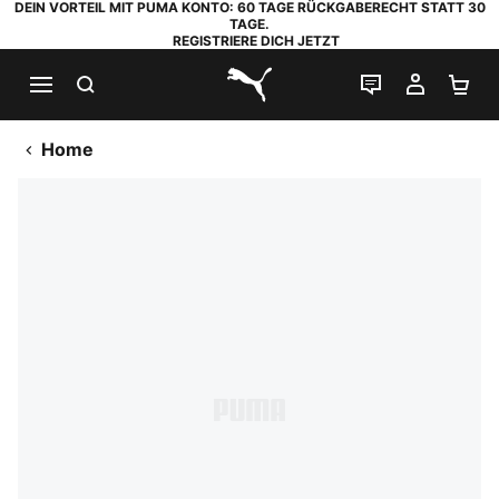
DEIN VORTEIL MIT PUMA KONTO: 60 TAGE RÜCKGABERECHT STATT 30
TAGE.
REGISTRIERE DICH JETZT
SUCHEN
LIVE-CHAT
MEIN K
WA
PUMA.com
Home