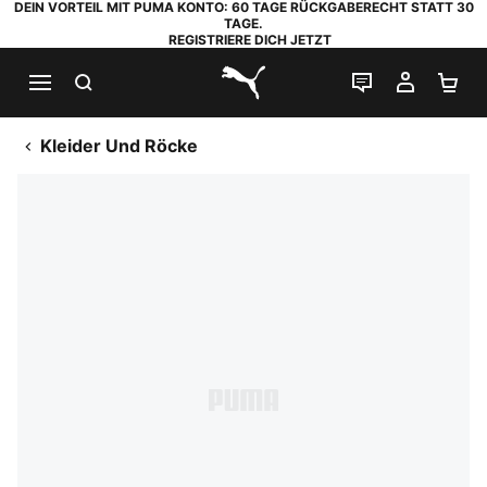
DEIN VORTEIL MIT PUMA KONTO: 60 TAGE RÜCKGABERECHT STATT 30
TAGE.
REGISTRIERE DICH JETZT
SUCHEN
LIVE-CHAT
MEIN K
WA
PUMA.com
Kleider Und Röcke