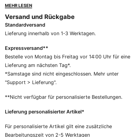
Vibes mit alltäglicher Eleganz verbinden wollen. Hol
MEHR LESEN
dir den mühelosen Charme und setze ein Statement
Versand und Rückgabe
mit PUMA.
Standardversand
DETAILS
Slim Fit
Lieferung innerhalb von 1-3 Werktagen.
160 g/m², Single-Jersey-Gewebe
Kurze Länge
Expressversand**
Gesticktes PUMA No. 1 Logo
Bestelle von Montag bis Freitag vor 14:00 Uhr für eine
PUMA Branding-Details
Lieferung am nächsten Tag*.
*Samstage sind nicht eingeschlossen. Mehr unter
"Support > Lieferung".
**Nicht verfügbar für personalisierte Bestellungen.
Lieferung personalisierter Artikel*
Für personalisierte Artikel gilt eine zusätzliche
Bearbeitungszeit von 2-5 Werktagen