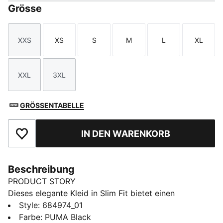
Grösse
XXS
XS
S
M
L
XL
Größe
Größe
Größe
Größe
Größe
Größe
XXL
3XL
Größe
Größe
GRÖSSENTABELLE
IN DEN WARENKORB
Zu Favoriten hinzufügen
Beschreibung
PRODUCT STORY
Dieses elegante Kleid in Slim Fit bietet einen
selbstbewussten Look. Mit dem dezenten gestickten
Style
:
684974_01
PUMA No. 1 Logo ist es perfekt für alle, die sportliche
Farbe
:
PUMA Black