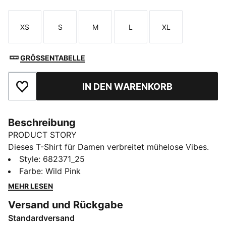
XS
S
M
L
XL
Größe
Größe
Größe
Größe
Größe
GRÖSSENTABELLE
IN DEN WARENKORB
Zu Favoriten hinzufügen
Beschreibung
PRODUCT STORY
Dieses T-Shirt für Damen verbreitet mühelose Vibes.
Mit dem auffälligen PUMA Branding und dem Relaxed
Style
:
682371_25
Fit ist es perfekt für jedes Abenteuer. Zeig deinen
Farbe
:
Wild Pink
PUMA Spirit und drücke deinen Style überall aus.
MEHR LESEN
FEATURES + VORTEILE
Versand und Rückgabe
Hergestellt aus mindestens 20 % recycelter
Standardversand
Baumwolle.