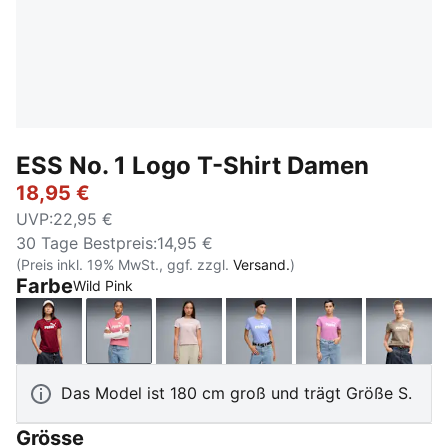
ESS No. 1 Logo T-Shirt Damen
18,95 €
UVP
:
22,95 €
30 Tage Bestpreis
:
14,95 €
(Preis inkl. 19% MwSt., ggf. zzgl.
Versand.
)
Farbe
Wild Pink
Garnet Glow
Wild Pink
Misty Pink
Intense Lavender
Mauve Pop
Mouse
Das Model ist 180 cm groß und trägt Größe S.
Grösse