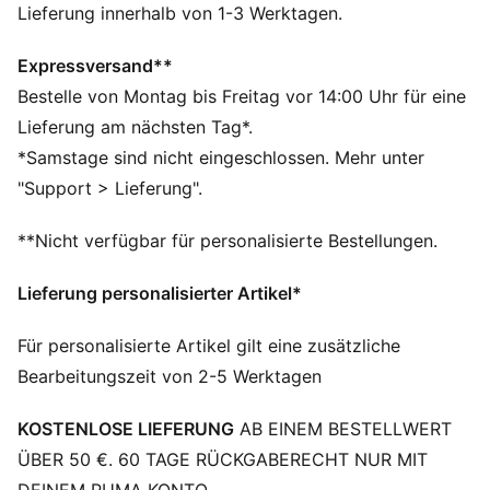
DETAILS
Lieferung innerhalb von 1-3 Werktagen.
Regular Fit
160 g/m², Single-Jersey-Gewebe
Expressversand**
Reguläre Länge
Bestelle von Montag bis Freitag vor 14:00 Uhr für eine
Rundhalsausschnitt
Lieferung am nächsten Tag*.
Kurze Ärmel
*Samstage sind nicht eingeschlossen. Mehr unter
Kurze Ärmel
"Support > Lieferung".
PUMA No. 1 Logo als Gummidruck
PUMA Branding-Details
**Nicht verfügbar für personalisierte Bestellungen.
Lieferung personalisierter Artikel*
Für personalisierte Artikel gilt eine zusätzliche
Bearbeitungszeit von 2-5 Werktagen
KOSTENLOSE LIEFERUNG
AB EINEM BESTELLWERT
ÜBER 50 €. 60 TAGE RÜCKGABERECHT NUR MIT