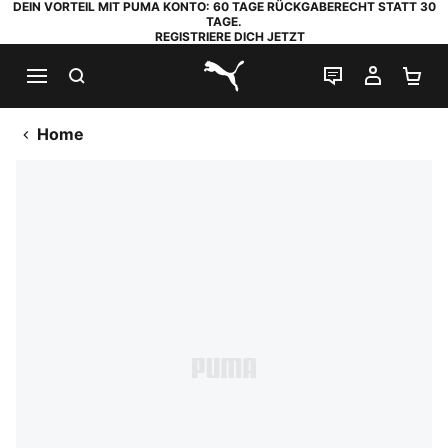
DEIN VORTEIL MIT PUMA KONTO: 60 TAGE RÜCKGABERECHT STATT 30
TAGE.
REGISTRIERE DICH JETZT
SUCHEN
LIVE-CHAT
MEIN K
WA
PUMA.com
Home