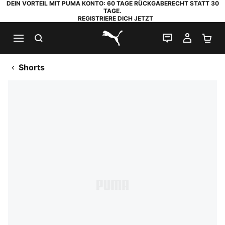
DEIN VORTEIL MIT PUMA KONTO: 60 TAGE RÜCKGABERECHT STATT 30
TAGE.
REGISTRIERE DICH JETZT
SUCHEN
LIVE-CHAT
MEIN K
WA
PUMA.com
Shorts