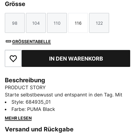
Grösse
98
104
110
116
122
Größe
Größe
Größe
Größe
Größe
GRÖSSENTABELLE
IN DEN WARENKORB
Zu Favoriten hinzufügen
Beschreibung
PRODUCT STORY
Starte selbstbewusst und entspannt in den Tag. Mit
einem No. 1 Logo als Gummiprint und einem
Style
:
684935_01
elastischen Bund sind diese PUMA Shorts für alle
Farbe
:
PUMA Black
gemacht, die jeden Moment genießen. Spüre die
MEHR LESEN
Energie und mach deinen Move mit PUMA.
Versand und Rückgabe
FEATURES + VORTEILE