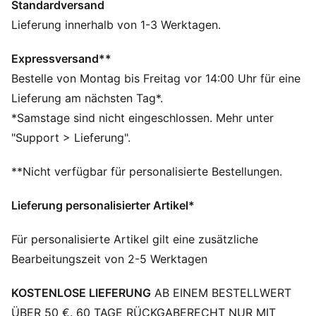
Standardversand
Hergestellt aus mindestens 50 % recycelten
Materialien
Lieferung innerhalb von 1-3 Werktagen.
DETAILS
Regular Fit
Expressversand**
French Terry
Bestelle von Montag bis Freitag vor 14:00 Uhr für eine
Knielang
Lieferung am nächsten Tag*.
Mittlere Bundhöhe
*Samstage sind nicht eingeschlossen. Mehr unter
Seitentasche
"Support > Lieferung".
PUMA Kinder: Empfohlen für jüngere Kinder zwischen
4 und 8 Jahren
**Nicht verfügbar für personalisierte Bestellungen.
Lieferung personalisierter Artikel*
Für personalisierte Artikel gilt eine zusätzliche
Bearbeitungszeit von 2-5 Werktagen
KOSTENLOSE LIEFERUNG
AB EINEM BESTELLWERT
ÜBER 50 €. 60 TAGE RÜCKGABERECHT NUR MIT